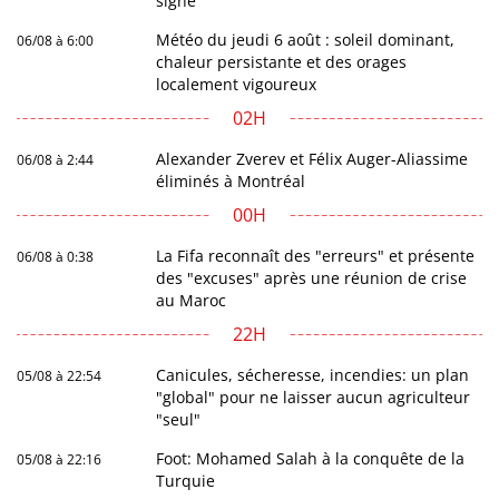
signe
Météo du jeudi 6 août : soleil dominant,
06/08 à 6:00
chaleur persistante et des orages
localement vigoureux
02H
Alexander Zverev et Félix Auger-Aliassime
06/08 à 2:44
éliminés à Montréal
00H
La Fifa reconnaît des "erreurs" et présente
06/08 à 0:38
des "excuses" après une réunion de crise
au Maroc
22H
Canicules, sécheresse, incendies: un plan
05/08 à 22:54
"global" pour ne laisser aucun agriculteur
"seul"
Foot: Mohamed Salah à la conquête de la
05/08 à 22:16
Turquie