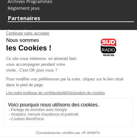
Archives Programmes
Règlement jeux
Partenaires
fiducial.fr
lyoncapitale.fr
olympique-et-lyonnais.com
L'application Iphone / Android
Téléchargez l'application
Les cookies
Gestion des cookies
Crédit photos : ©Sud Radio / Pierre Olivier