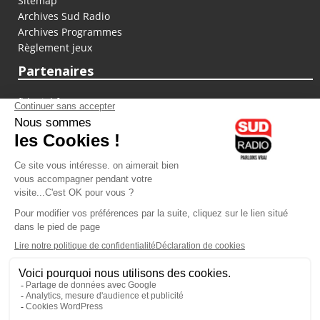
Sitemap
Archives Sud Radio
Archives Programmes
Règlement jeux
Partenaires
fiducial.fr
lyoncapitale.fr
olympique-et-lyonnais.com
L'application Iphone / Android
Téléchargez l'application
Les cookies
Gestion des cookies
Crédit photos : ©Sud Radio / Pierre Olivier