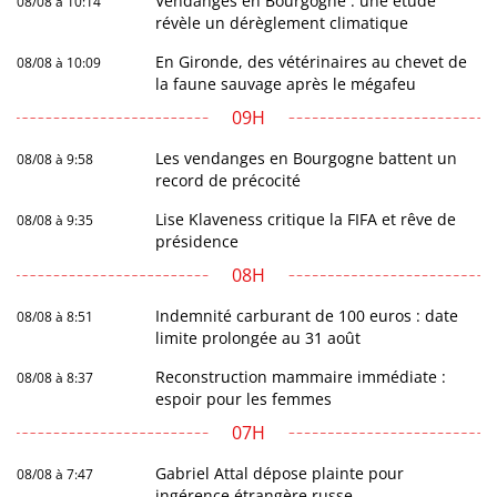
Vendanges en Bourgogne : une étude
08/08 à 10:14
révèle un dérèglement climatique
En Gironde, des vétérinaires au chevet de
08/08 à 10:09
la faune sauvage après le mégafeu
09H
Les vendanges en Bourgogne battent un
08/08 à 9:58
record de précocité
Lise Klaveness critique la FIFA et rêve de
08/08 à 9:35
présidence
08H
Indemnité carburant de 100 euros : date
08/08 à 8:51
limite prolongée au 31 août
Reconstruction mammaire immédiate :
08/08 à 8:37
espoir pour les femmes
07H
Gabriel Attal dépose plainte pour
08/08 à 7:47
ingérence étrangère russe