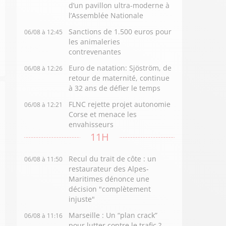
d’un pavillon ultra-moderne à
l’Assemblée Nationale
Sanctions de 1.500 euros pour
06/08 à 12:45
les animaleries
contrevenantes
Euro de natation: Sjöström, de
06/08 à 12:26
retour de maternité, continue
à 32 ans de défier le temps
FLNC rejette projet autonomie
06/08 à 12:21
Corse et menace les
envahisseurs
11H
Recul du trait de côte : un
06/08 à 11:50
restaurateur des Alpes-
Maritimes dénonce une
décision "complètement
injuste"
Marseille : Un “plan crack”
06/08 à 11:16
pour lutter contre le trafic ?