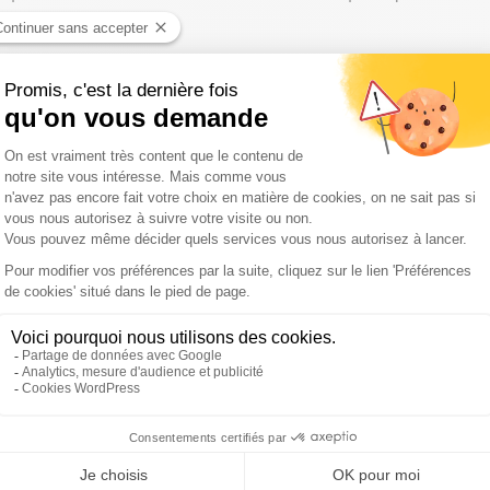
 d'impôts, a averti que, si la France ne passait pas sous la
sa parole en Europe ne serait plus garantie".
it présenter "des propositions" avec le ministre des Comptes
tous les secteurs de la dépense publique".
ou sur un autre", a-t-il expliqué. "Il faut que l'Etat, les
 chacun fasse un effort pour qu'au bout du compte nous
s nos engagements européens", a-t-il souligné.
oqué il y une semaine "le risque" que le déficit dépasse
é par Matignon dès la mise en place du nouveau
on pour les comptes publics", avait auparavant abondé M.
ing.