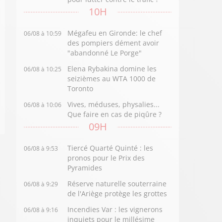
10H
Mégafeu en Gironde: le chef
06/08 à 10:59
des pompiers dément avoir
"abandonné Le Porge"
Elena Rybakina domine les
06/08 à 10:25
seizièmes au WTA 1000 de
Toronto
Vives, méduses, physalies...
06/08 à 10:06
Que faire en cas de piqûre ?
09H
Tiercé Quarté Quinté : les
06/08 à 9:53
pronos pour le Prix des
Pyramides
Réserve naturelle souterraine
06/08 à 9:29
de l'Ariège protège les grottes
Incendies Var : les vignerons
06/08 à 9:16
inquiets pour le millésime