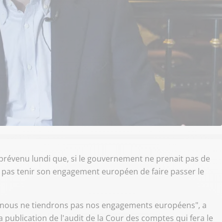
 prévenu lundi que, si le gouvernement ne prenait pas de
ait pas tenir son engagement européen de faire passer le
née, nous ne tiendrons pas nos engagements européens", a
la publication de l'audit de la Cour des comptes qui fera le