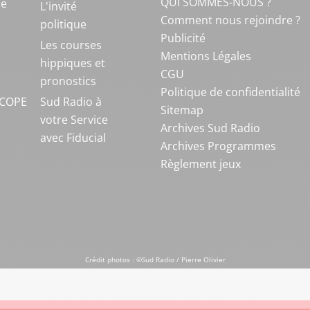
QUI SOMMES-NOUS ?
ue
L'invité
Comment nous rejoindre ?
politique
Publicité
S
Les courses
Mentions Légales
hippiques et
CGU
pronostics
Politique de confidentialité
COPE
Sud Radio à
Sitemap
votre Service
Archives Sud Radio
avec Fiducial
Archives Programmes
Règlement jeux
Crédit photos : ©Sud Radio / Pierre Olivier