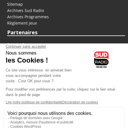
Sitemap
Archives Sud Radio
Archives Programmes
Règlement jeux
Partenaires
fiducial.fr
lyoncapitale.fr
olympique-et-lyonnais.com
L'application Iphone / Android
Téléchargez l'application
Les cookies
Gestion des cookies
Crédit photos : ©Sud Radio / Pierre Olivier