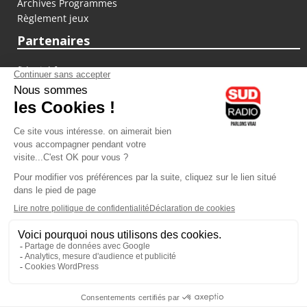
Archives Programmes
Règlement jeux
Partenaires
fiducial.fr
lyoncapitale.fr
olympique-et-lyonnais.com
L'application Iphone / Android
Téléchargez l'application
Les cookies
Gestion des cookies
Crédit photos : ©Sud Radio / Pierre Olivier
14H00 - 14H30
13H30
-
14H00