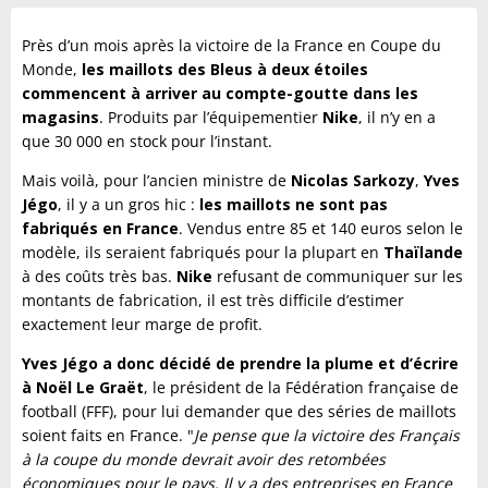
Près d’un mois après la victoire de la France en Coupe du
Monde,
les maillots des Bleus à deux étoiles
commencent à arriver au compte-goutte dans les
magasins
. Produits par l’équipementier
Nike
, il n’y en a
que 30 000 en stock pour l’instant.
Mais voilà, pour l’ancien ministre de
Nicolas Sarkozy
,
Yves
Jégo
, il y a un gros hic :
les maillots ne sont pas
fabriqués en France
. Vendus entre 85 et 140 euros selon le
modèle, ils seraient fabriqués pour la plupart en
Thaïlande
à des coûts très bas.
Nike
refusant de communiquer sur les
montants de fabrication, il est très difficile d’estimer
exactement leur marge de profit.
Yves Jégo a donc décidé de prendre la plume et d’écrire
à Noël Le Graët
, le président de la Fédération française de
football (FFF), pour lui demander que des séries de maillots
soient faits en France. "
Je pense que la victoire des Français
à la coupe du monde devrait avoir des retombées
économiques pour le pays. Il y a des entreprises en France