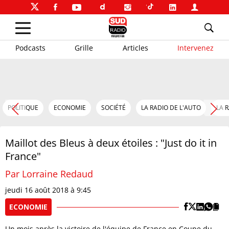
Podcasts
Grille
Articles
Intervenez
POLITIQUE
ECONOMIE
SOCIÉTÉ
LA RADIO DE L'AUTO
LA 
Maillot des Bleus à deux étoiles : "Just do it in
France"
Par Lorraine Redaud
jeudi 16 août 2018 à 9:45
ECONOMIE
Un mois après la victoire de l'équipe de France en Coupe du