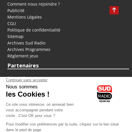
Comment nous rejoindre ?
Publicité
Mentions Légales
CGU
Politique de confidentialité
Sitemap
Archives Sud Radio
Archives Programmes
Règlement jeux
Partenaires
fiducial.fr
lyoncapitale.fr
olympique-et-lyonnais.com
L'application Iphone / Android
Téléchargez l'application