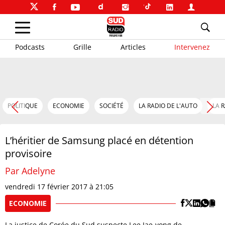
Podcasts
Grille
Articles
Intervenez
POLITIQUE
ECONOMIE
SOCIÉTÉ
LA RADIO DE L'AUTO
LA 
L’héritier de Samsung placé en détention
provisoire
Par Adelyne
vendredi 17 février 2017 à 21:05
ECONOMIE
La justice de Corée du Sud suspecte Lee Jae-yong de