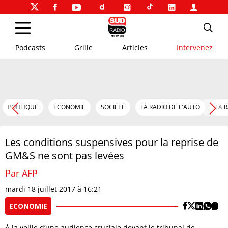
Podcasts
Grille
Articles
Intervenez
POLITIQUE
ECONOMIE
SOCIÉTÉ
LA RADIO DE L'AUTO
LA 
Les conditions suspensives pour la reprise de
GM&S ne sont pas levées
Par AFP
mardi 18 juillet 2017 à 16:21
ECONOMIE
À la veille d’une audience cruciale devant le tribunal de