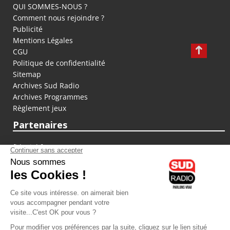
QUI SOMMES-NOUS ?
Comment nous rejoindre ?
Publicité
Mentions Légales
CGU
Politique de confidentialité
Sitemap
Archives Sud Radio
Archives Programmes
Règlement jeux
Partenaires
fiducial.fr
lyoncapitale.fr
olympique-et-lyonnais.com
L'application Iphone / Android
Téléchargez l'application