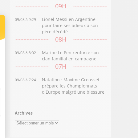
09H
Lionel Messi en Argentine
09/08 à 9:29
pour faire ses adieux à son
père décédé
08H
Marine Le Pen renforce son
09/08 à 8:02
clan familial en campagne
07H
Natation : Maxime Grousset
09/08 à 7:24
prépare les Championnats
d'Europe malgré une blessure
Archives
Archives