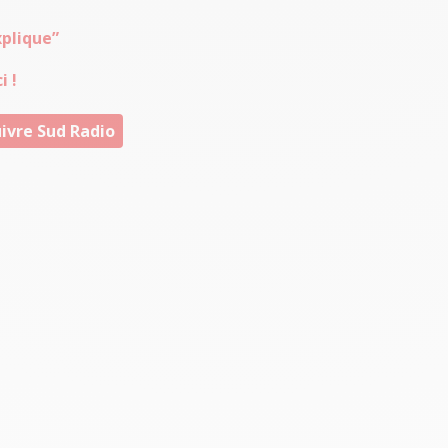
xplique”
i !
ivre Sud Radio