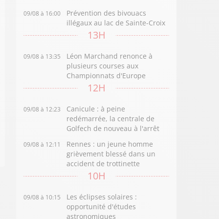
Prévention des bivouacs
09/08 à 16:00
illégaux au lac de Sainte-Croix
13H
Léon Marchand renonce à
09/08 à 13:35
plusieurs courses aux
Championnats d'Europe
12H
Canicule : à peine
09/08 à 12:23
redémarrée, la centrale de
Golfech de nouveau à l'arrêt
Rennes : un jeune homme
09/08 à 12:11
grièvement blessé dans un
accident de trottinette
10H
Les éclipses solaires :
09/08 à 10:15
opportunité d'études
astronomiques