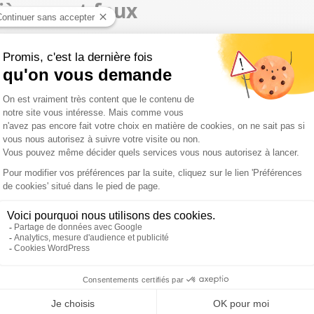
tièrement faux
 dans la capitale ? "
Quand on dit logement vide, il faut
président de l’UNPI.
Qu’est-ce que cela veut dire ? En
te, il fait son travail. Il communique, comme tout le
propriétaire ne souhaite plus louer ? Est-ce une
re bailleur qui attend pour savoir ce qu’il va faire ?"
 aujourd’hui, nous avons un DPE opposable complètement
soler ses plafonds, changer ses menuiseries, mettre des
. S’il n’y a pas de pompe à chaleur, l’appartement restera
n installer à Paris."
 ?
@IanBrossat
lance une pétition pour réquisitionner les
at, c'est un sénateur communiste, il fait son travail, il
in
https://t.co/Mxg4lq2oMI
pic.twitter.com/1q2hGUPDhH