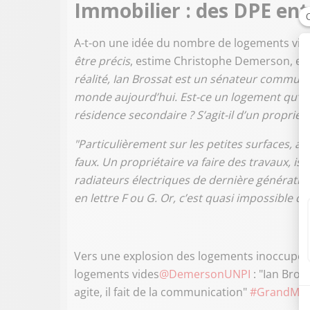
Immobilier : des DPE en
A-t-on une idée du nombre de logements vides
être précis
, estime Christophe Demerson, ex-
réalité, Ian Brossat est un sénateur communis
monde aujourd’hui. Est-ce un logement qu’un 
résidence secondaire ? S’agit-il d’un propriétai
"Particulièrement sur les petites surfaces,
faux. Un propriétaire va faire des travaux, i
radiateurs électriques de dernière génération
en lettre F ou G. Or, c’est quasi impossible d’e
Vers une explosion des logements inoccupés
logements vides
@DemersonUNPI
: "Ian Bross
agite, il fait de la communication"
#GrandMat