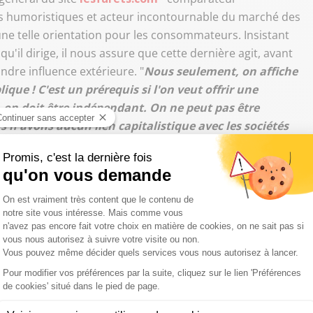
és humoristiques et acteur incontournable du marché des
une telle orientation pour les consommateurs. Insistant
qu'il dirige, il nous assure que cette dernière agit, avant
indre influence extérieure. "
Nous seulement, on affiche
que ! C'est un prérequis si l'on veut offrir une
on doit être indépendant. On ne peut pas être
s n'avons aucun lien capitalistique avec les sociétés
r une liberté de ton
".
 revient sur la règle en vigueur en matière de rupture de
 être amenée à être modifiée dès demain par les membres
e, trois lois se sont superposées ces dix dernières
elle-t-il dans un premier temps avant de rentrer davantage
ontrat de prêt immobilier et votre assurance emprunteur
us pouvez résilier votre contrat chaque année à la date
n préavis de deux mois.
En revanche, si vous avez signé
tudes.
C'est pourquoi le Conseil constitutionnel se