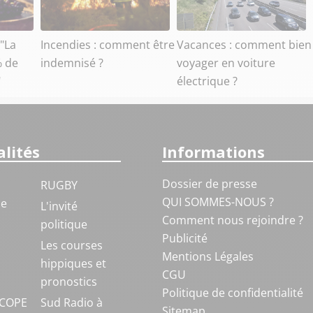
 "La
Incendies : comment être
Vacances : comment bien
% de
indemnisé ?
voyager en voiture
"
électrique ?
lités
Informations
Dossier de presse
RUGBY
QUI SOMMES-NOUS ?
ue
L'invité
Comment nous rejoindre ?
politique
Publicité
S
Les courses
Mentions Légales
hippiques et
CGU
pronostics
Politique de confidentialité
COPE
Sud Radio à
Sitemap