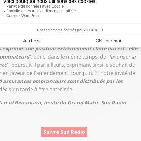
er confirme ce qui avait été adopté avec l'
amendement
la voudra dire que
chaque Français, quelle que soit la
rance, pourra y mettre fin à chaque date
 Ce blocage sur les anciens contrats résulte, selon lui, de
ance et du code de la consommation
".
s exprimé une position extrêmement claire qui est celle
onsommateurs
", donc, dans le même temps, de "
favoriser la
nce
", poursuit-il par ailleurs, exprimant ainsi le souhait de
r en faveur de l'amendement Bourquin. Et notre invité de
d'assurances emprunteurs sont distribués par les
 décision tarde à être entérinée.
 d'Hamid Benamara, invité du Grand Matin Sud Radio
Suivre Sud Radio