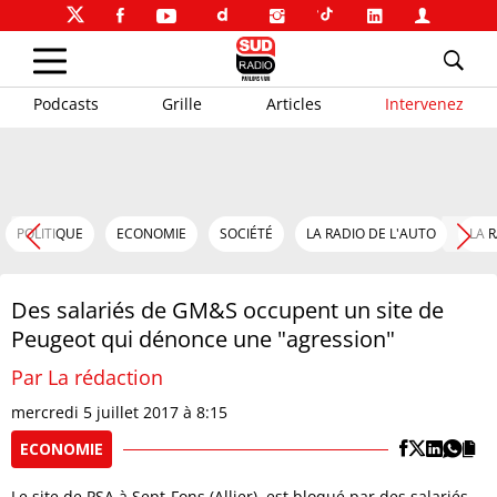
Podcasts
Grille
Articles
Intervenez
POLITIQUE
ECONOMIE
SOCIÉTÉ
LA RADIO DE L'AUTO
LA 
Des salariés de GM&S occupent un site de
Peugeot qui dénonce une "agression"
Par La rédaction
mercredi 5 juillet 2017 à 8:15
ECONOMIE
Le site de PSA à Sept-Fons (Allier), est bloqué par des salariés