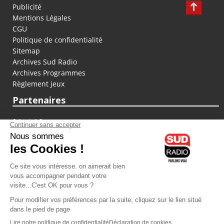
Publicité
Mentions Légales
CGU
Politique de confidentialité
Sitemap
Archives Sud Radio
Archives Programmes
Règlement jeux
Partenaires
fiducial.fr
lyoncapitale.fr
olympique-et-lyonnais.com
L'application Iphone / Android
Téléchargez l'application
Les cookies