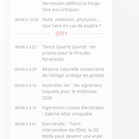
Vermeulen défend Le Porge
face aux critiques
Vives, méduses, physalies...
06/08 à 10:06
Que faire en cas de piqûre ?
09H
Tiercé Quarté Quinté : les
06/08 à 9:53
pronos pour le Prix des
Pyramides
Réserve naturelle souterraine
06/08 à 9:29
de l'Ariège protège les grottes
Incendies Var : les vignerons
06/08 à 9:16
inquiets pour le millésime
2026
Ingérences russes électorales
06/08 à 9:10
: Gabriel Attal s'inquiète
Narcotrafic : "Sans
06/08 à 9:01
intervention de l'État, la DZ
Mafia peut devenir une vraie