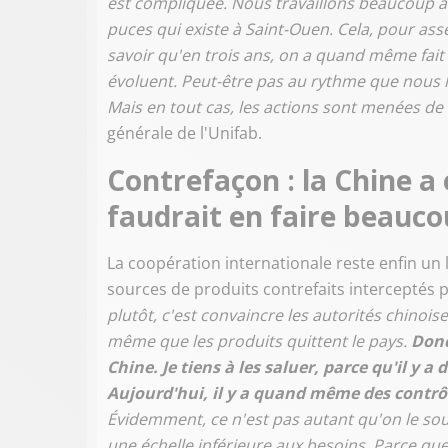
est compliquée. Nous travaillons beaucoup av
puces qui existe à Saint-Ouen. Cela, pour ass
savoir qu'en trois ans, on a quand même fait
évoluent. Peut-être pas au rythme que nous 
Mais en tout cas, les actions sont menées d
générale de l'Unifab.
Contrefaçon : la Chine a
faudrait en faire beauco
La coopération internationale reste enfin un 
sources de produits contrefaits interceptés 
plutôt, c'est convaincre les autorités chinoise
même que les produits quittent le pays.
Donc
Chine. Je tiens à les saluer, parce qu'il y a 
Aujourd'hui, il y a quand même des contrôle
Évidemment, ce n'est pas autant qu'on le so
une échelle inférieure aux besoins. Parce q