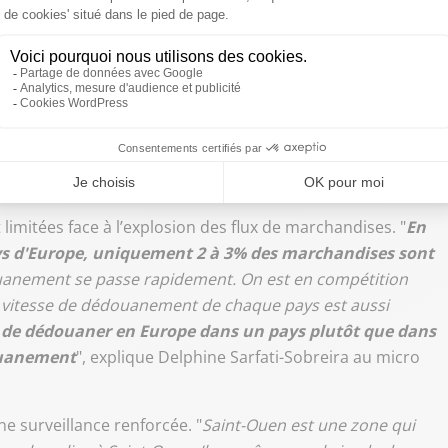
rale de l’Unifab) : "La contrefaçon est aujourd'hui aux
mmateur qui en est victime !"…
fermer une trentaine de
limitées face à l’explosion des flux de marchandises. "
En
ays d'Europe, uniquement 2 à 3% des marchandises sont
ouanement se passe rapidement. On est en compétition
 la vitesse de dédouanement de chaque pays est aussi
nt de dédouaner en Europe dans un pays plutôt que dans
douanement
", explique Delphine Sarfati-Sobreira au micro
une surveillance renforcée. "
Saint-Ouen est une zone qui