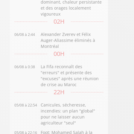
dominant, chaleur persistante
et des orages localement
vigoureux
02H
Alexander Zverev et Félix
06/08 à 2:44
Auger-Aliassime éliminés à
Montréal
00H
La Fifa reconnaît des
06/08 à 0:38
"erreurs" et présente des
"excuses" après une réunion
de crise au Maroc
22H
Canicules, sécheresse,
05/08 à 22:54
incendies: un plan "global"
pour ne laisser aucun
agriculteur "seul"
Foot: Mohamed Salah à la
05/08 à 22:16