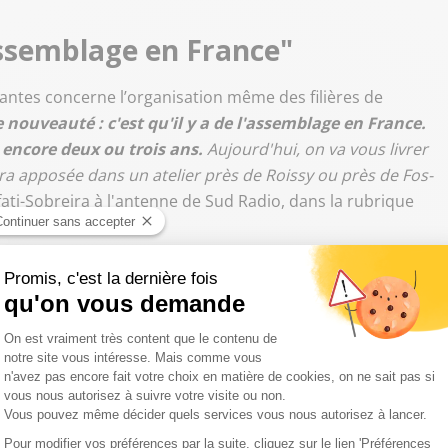
'assemblage en France"
antes concerne l’organisation même des filières de
 nouveauté : c'est qu'il y a de l'assemblage en France.
a encore deux ou trois ans.
Aujourd'hui, on va vous livrer
ra apposée dans un atelier près de Roissy ou près de Fos-
fati-Sobreira à l'antenne de Sud Radio, dans la rubrique
 également bouleversé la lutte contre les faux produits.
 est accessible partout. Cela complique aussi la donne. On
 ou un douanier dernière derrière chaque ordinateur,
 que les gens font
", poursuit la directrice générale de
heure des petits colis et des achats sur Internet ?