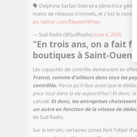
🗣️ Delphine Sarfati-Sobreira (directrice géné
mains de réseaux criminels, et c'est le conso
pic.twitter.com/EkpwoHkHqu
— Sud Radio (@SudRadio)
June 4, 2026
"En trois ans, on a fait 
boutiques à Saint-Ouen"
Les capacités de contrôle demeurent en effet 
France, comme d'ailleurs dans tous les p
contrôlés.
Parce qu'il faut aussi que le déd
pour tout dans la vie aujourd'hui ! Et donc,
calculé.
Et donc, les entreprises choisisse
un autre en fonction de la vitesse de dé
de Sud Radio.
Sur le terrain, certaines zones font l’objet d’