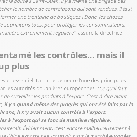
ec la police à Saint-Ouen. Il y a même une brigade des
écher le nombre de contrefaçons qui sont vendues. Il faut
 fermer une trentaine de boutiques ! Donc, les choses
le souhaitons tous, pour protéger les consommateurs.
e manière extrêmement régulière
", assure la directrice
 entamé les contrôles… mais il
up plus
levier essentiel. La Chine demeure l’une des principales
par les autorités douanières européennes. "
Ce qu'il faut
s de surveiller les produits à l'export. C'est-à-dire avant
, il y a quand même des progrès qui ont été faits par la
dix ans, il n'y avait aucun contrôle à l'export.
s à l'export qui se font de manière régulière.
uhaiterait. Évidemment, c'est encore malheureusement à
ue la Chine exporte beaucoup plus sur le marché européen