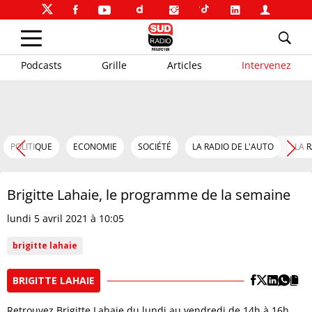
Podcasts
Grille
Articles
Intervenez
POLITIQUE
ECONOMIE
SOCIÉTÉ
LA RADIO DE L'AUTO
LA 
Brigitte Lahaie, le programme de la semaine
lundi 5 avril 2021 à 10:05
brigitte lahaie
BRIGITTE LAHAIE
Retrouvez Brigitte Lahaie du lundi au vendredi de 14h à 16h