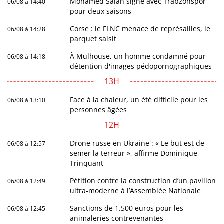
Mohamed Salah signe avec Trabzonspor
06/08 à 14:40
pour deux saisons
Corse : le FLNC menace de représailles, le
06/08 à 14:28
parquet saisit
À Mulhouse, un homme condamné pour
06/08 à 14:18
détention d'images pédopornographiques
13H
Face à la chaleur, un été difficile pour les
06/08 à 13:10
personnes âgées
12H
Drone russe en Ukraine : « Le but est de
06/08 à 12:57
semer la terreur », affirme Dominique
Trinquant
Pétition contre la construction d’un pavillon
06/08 à 12:49
ultra-moderne à l’Assemblée Nationale
Sanctions de 1.500 euros pour les
06/08 à 12:45
animaleries contrevenantes