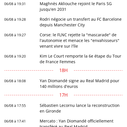
Maghnès Akliouche rejoint le Paris SG
06/08 à 19:31
jusqu'en 2031
Rodri négocie un transfert au FC Barcelone
06/08 à 19:28
depuis Manchester City
Corse: le FLNC rejette la "mascarade" de
06/08 à 19:27
l'autonomie et menace les "envahisseurs"
venant vivre sur l'île
Kim Le Court remporte la 6e étape du Tour
06/08 à 19:20
de France Femmes
18H
Yan Diomandé signe au Real Madrid pour
06/08 à 18:08
140 millions d'euros
17H
Sébastien Lecornu lance la reconstruction
06/08 à 17:55
en Gironde
Mercato : Yan Diomandé officiellement
06/08 à 17:41
transféré au Real Madrid