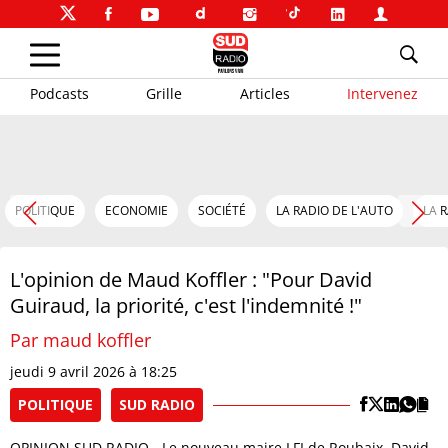
Podcasts
Grille
Articles
Intervenez
POLITIQUE
ECONOMIE
SOCIÉTÉ
LA RADIO DE L'AUTO
LA 
L'opinion de Maud Koffler : "Pour David
Guiraud, la priorité, c'est l'indemnité !"
Par maud koffler
jeudi 9 avril 2026 à 18:25
POLITIQUE
SUD RADIO
OPINION SUD RADIO - Le nouveau maire LFI de Roubaix, David