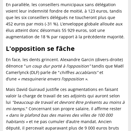
En parallèle, les conseillers municipaux sans délégation
voient leur indemnité fondre de moitié, à 123 euros, tandis
que les six conseillers délégués ne toucheront plus que
452 euros par mois (-31 %). L’enveloppe globale allouée aux
élus atteint donc désormais 55 929 euros, soit une
augmentation de 18 % par rapport à la précédente majorité.
L'opposition se fâche
En face, les dents grincent. Alexandre Garcin (divers-droite)
dénonce "
un coup dur porté à l’opposition"
tandis que Maël
Camerlynck (DLF) parle de "
chiffres accablants"
et
d’une
« mesquinerie envers l’opposition »
.
Mais David Guiraud justifie ces augmentations en faisant
valoir la charge de travail de ses adjoints qui auront selon
lui
"beaucoup de travail et devront être présents au moins à
mi-temps
." Concernant son propre salaire, il affirme rester
« dans le plafond bas des maires des villes de 100 000
habitants »
et ne pas cumuler d’autre mandat. Ancien
député, il percevait auparavant plus de 9 000 euros bruts