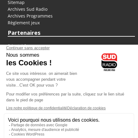
Sitemap
Archives Sud Radio
Archives Programmes
Règlement jeux
Partenaires
fiducial.fr
lyoncapitale.fr
olympique-et-lyonnais.com
L'application Iphone / Android
Téléchargez l'application
Les cookies
Gestion des cookies
Crédit photos : ©Sud Radio / Pierre Olivier