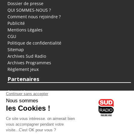
Dossier de presse
QUI SOMMES-NOUS ?
Comment nous rejoindre ?
Publicité
Mentions Légales
CGU
Politique de confidentialité
Sitemap
Archives Sud Radio
Archives Programmes
Règlement jeux
Partenaires
fiducial.fr
lyoncapitale.fr
olympique-et-lyonnais.com
L'application Iphone / Android
Téléchargez l'application