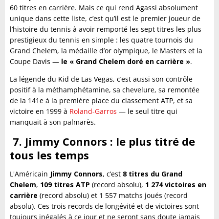
60 titres en carrière. Mais ce qui rend Agassi absolument
unique dans cette liste, c’est qu’il est le premier joueur de
l’histoire du tennis à avoir remporté les sept titres les plus
prestigieux du tennis en simple : les quatre tournois du
Grand Chelem, la médaille d’or olympique, le Masters et la
Coupe Davis —
le « Grand Chelem doré en carrière »
.
La légende du Kid de Las Vegas, c’est aussi son contrôle
positif à la méthamphétamine, sa chevelure, sa remontée
de la 141e à la première place du classement ATP, et sa
victoire en 1999 à
Roland-Garros
— le seul titre qui
manquait à son palmarès.
7. Jimmy Connors : le plus titré de
tous les temps
L'Américain
Jimmy Connors
, c’est
8 titres du Grand
Chelem
,
109 titres ATP
(record absolu),
1 274 victoires en
carrière
(record absolu) et 1 557 matchs joués (record
absolu). Ces trois records de longévité et de victoires sont
toujours inégalés à ce jour et ne seront sans doute jamais