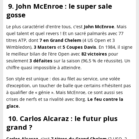
9. John McEnroe : le super sale
gosse
Le plus caractériel d'entre tous, c'est
John McEnroe
. Mais
quel talent et quel revers ! Et un sacré palmarès avec 77
titres ATP, dont
7 en Grand Chelem
(4 US Open et 3
Wimbledon),
3 Masters
et
5 Coupes Davis
. En 1984, il signe
le meilleur bilan de l’ère Open avec
82 victoires
pour
seulement
3 défaites
sur la saison (96,5 % de réussite). Un
chiffre quasi impossible à atteindre.
Son style est unique : dos au filet au service, une volée
d’exception, un toucher de balle que certains n’hésitent pas
à qualifier de « génie ». Mais McEnroe, ce sont aussi ses
crises de nerfs et sa rivalité avec Borg.
Le feu contre la
glace.
10. Carlos Alcaraz : le futur plus
grand ?
Carlos Alcaraz
, c’est
7 titres du Grand Chelem
(2 USO, 2