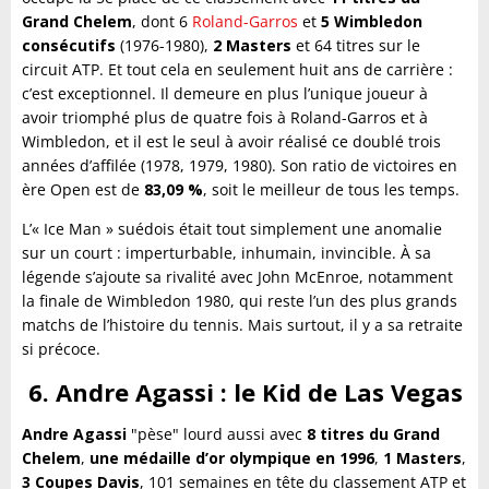
Grand Chelem
, dont 6
Roland-Garros
et
5 Wimbledon
consécutifs
(1976-1980),
2 Masters
et 64 titres sur le
circuit ATP. Et tout cela en seulement huit ans de carrière :
c’est exceptionnel. Il demeure en plus l’unique joueur à
avoir triomphé plus de quatre fois à Roland-Garros et à
Wimbledon, et il est le seul à avoir réalisé ce doublé trois
années d’affilée (1978, 1979, 1980). Son ratio de victoires en
ère Open est de
83,09 %
, soit le meilleur de tous les temps.
L’« Ice Man » suédois était tout simplement une anomalie
sur un court : imperturbable, inhumain, invincible. À sa
légende s’ajoute sa rivalité avec John McEnroe, notamment
la finale de Wimbledon 1980, qui reste l’un des plus grands
matchs de l’histoire du tennis. Mais surtout, il y a sa retraite
si précoce.
6. Andre Agassi : le Kid de Las Vegas
Andre Agassi
"pèse" lourd aussi avec
8 titres du Grand
Chelem
,
une médaille d’or olympique en 1996
,
1 Masters
,
3 Coupes Davis
, 101 semaines en tête du classement ATP et