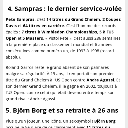
4. Sampras : le dernier service-volée
Pete Sampras
, c’est
14 titres du Grand Chelem
,
2 Coupes
Davis
et
64 titres en carrière
. C’est l’homme des records
égalés :
7 titres à Wimbledon Championships
,
5 à l’US
Open
et
5 Masters
. « Pistol Pete », c’est aussi 286 semaines
à la première place du classement mondial et 6 années
consécutives comme numéro un, de 1993 à 1998 (record
absolu).
Roland-Garros reste le grand absent de son palmarès
malgré sa régularité. À 19 ans, il remportait son premier
titre du Grand Chelem à l’US Open contre
Andre Agassi
. Et
son dernier Grand Chelem, il le gagne en 2002, toujours à
l’US Open, contre celui qui était devenu entre-temps son
grand rival : Andre Agassi.
5. Björn Borg et sa retraite à 26 ans
Plus qu'un joueur, une icône, un sex-symbol !
Björn Borg
occupe la 5e place de ce classement avec
11 titres du