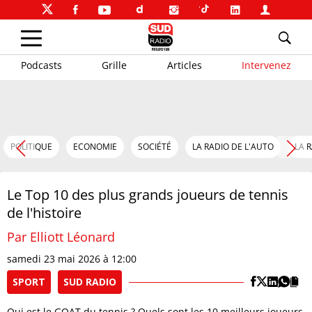
Podcasts
Grille
Articles
Intervenez
POLITIQUE
ECONOMIE
SOCIÉTÉ
LA RADIO DE L'AUTO
LA 
Le Top 10 des plus grands joueurs de tennis
de l'histoire
Par Elliott Léonard
samedi 23 mai 2026 à 12:00
SPORT
SUD RADIO
Qui est le GOAT du tennis ? Quels sont les 10 meilleurs joueurs