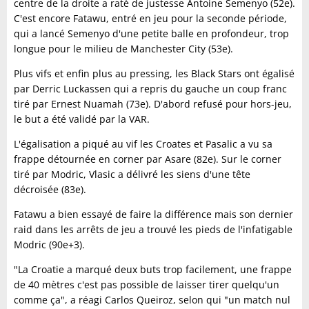
centre de la droite a raté de justesse Antoine Semenyo (52e).
C'est encore Fatawu, entré en jeu pour la seconde période,
qui a lancé Semenyo d'une petite balle en profondeur, trop
longue pour le milieu de Manchester City (53e).
Plus vifs et enfin plus au pressing, les Black Stars ont égalisé
par Derric Luckassen qui a repris du gauche un coup franc
tiré par Ernest Nuamah (73e). D'abord refusé pour hors-jeu,
le but a été validé par la VAR.
L'égalisation a piqué au vif les Croates et Pasalic a vu sa
frappe détournée en corner par Asare (82e). Sur le corner
tiré par Modric, Vlasic a délivré les siens d'une tête
décroisée (83e).
Fatawu a bien essayé de faire la différence mais son dernier
raid dans les arrêts de jeu a trouvé les pieds de l'infatigable
Modric (90e+3).
"La Croatie a marqué deux buts trop facilement, une frappe
de 40 mètres c'est pas possible de laisser tirer quelqu'un
comme ça", a réagi Carlos Queiroz, selon qui "un match nul