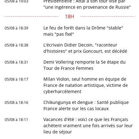
Présidentielle : Attal à son tour visé par
05/08 à 19:03
"une ingérence en provenance de Russie"
18H
Le feu de forêt dans la Drôme "stable"
05/08 à 18:39
mais "pas fixé"
L'écrivain Didier Decoin, "raconteur
05/08 à 18:38
d'histoires" et prix Goncourt, est décédé
Demi Vollering remporte la 5e étape du
05/08 à 18:31
Tour de France Femmes
Milan Violon, seul homme en équipe de
05/08 à 18:17
France de natation artistique, victime de
cyberharcèlement
Chikungunya et dengue : Santé publique
05/08 à 18:16
France alerte sur les cas locaux
Vacances d'été : voici ce que les Français
05/08 à 18:11
achètent vraiment une fois arrivés sur leur
lieu de séjour