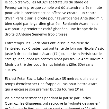
le coup d'envoi, les 68.324 spectateurs du stade de
Pennsylvanie presque comble ont dû attendre la 9e minute
pour voir la première action offensive croate - un centre
d'Ivan Perisic sur la droite pour l'avant-centre Ante Budimir,
bien capté par le gardien ghanéen Benjamin Asare - et la
40e pour le premier tir cadré ghanéen, une frappe de la
droite d'Antoine Sémenyo trop croisée.
Entretemps, les Black Stars ont laissé la maîtrise de
l'entrejeu aux Croates, qui ont tenté de loin par Nicola Vlasic
juste à droite du but d'Asare (17e) ou par Ivan Perisic sur le
côté gauche, dont les centres n'ont pas trouvé Ante Budimir.
Modric a tiré des coup-francs lointains (20e, 30e) sans
succès.
Et c'est Petar Sucic, laissé seul aux 35 mètres, qui a eu le
temps d'enclencher une frappe au ras pour battre Asare,
qui a encaissé son premier but du tournoi (31e).
Visiblement sermonnés pendant la pause par Carlos
Queiroz, les Ghanéens ont retrouvé la "volonté de gagner"
prônée par le Portugais et se sont rapidement créé trois