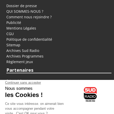
Dossier de presse
QUI SOMMES-NOUS ?
Comment nous rejoindre ?
Publicité
Mentions Légales
CGU
Politique de confidentialité
Sitemap
Archives Sud Radio
Archives Programmes
Règlement jeux
Partenaires
fiducial.fr
lyoncapitale.fr
olympique-et-lyonnais.com
L'application Iphone / Android