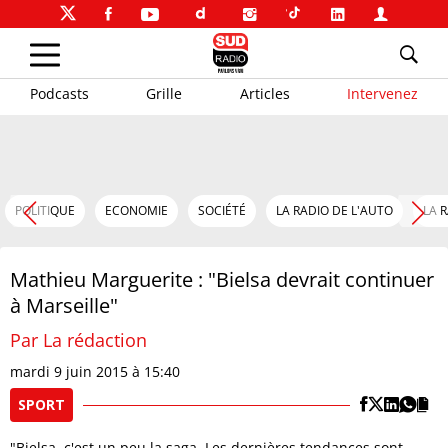
Podcasts
Grille
Articles
Intervenez
POLITIQUE
ECONOMIE
SOCIÉTÉ
LA RADIO DE L'AUTO
LA 
Mathieu Marguerite : "Bielsa devrait continuer
à Marseille"
Par La rédaction
mardi 9 juin 2015 à 15:40
SPORT
"Bielsa, c'est un peu la saga. Les dernières tendances sont