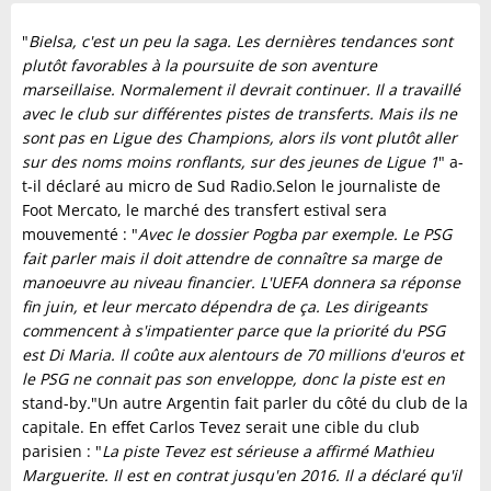
"
Bielsa, c'est un peu la saga. Les dernières tendances sont
plutôt favorables à la poursuite de son aventure
marseillaise. Normalement il devrait continuer. Il a travaillé
avec le club sur différentes pistes de transferts. Mais ils ne
sont pas en Ligue des Champions, alors ils vont plutôt aller
sur des noms moins ronflants, sur des jeunes de Ligue 1
" a-
t-il déclaré au micro de Sud Radio.Selon le journaliste de
Foot Mercato, le marché des transfert estival sera
mouvementé : "
Avec le dossier Pogba par exemple. Le PSG
fait parler mais il doit attendre de connaître sa marge de
manoeuvre au niveau financier. L'UEFA donnera sa réponse
fin juin, et leur mercato dépendra de ça. Les dirigeants
commencent à s'impatienter parce que la priorité du PSG
est Di Maria. Il coûte aux alentours de 70 millions d'euros et
le PSG ne connait pas son enveloppe, donc la piste est en
stand-by
.
"Un autre Argentin fait parler du côté du club de la
capitale. En effet Carlos Tevez serait une cible du club
parisien : "
La piste Tevez est sérieuse a affirmé Mathieu
Marguerite. Il est en contrat jusqu'en 2016. Il a déclaré qu'il