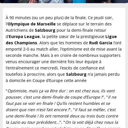
À 90 minutes (ou un peu plus) de la finale. Ce jeudi soir,
l’
Olympique de Marseille
se déplace sur le terrain des
Autrichiens de
Salzbourg
pour la demi-finale retour
d’
Europa League
, la petite sœur de la prestigieuse
Ligue
des Champions
. Alors que les hommes de
Rudi Garcia
l’ont
emporté 2-0 au match aller, l’optimisme est de mise avant la
seconde manche. Mais à en croire de nombreux supporters
venus encourager une dernière fois leur équipe à
l’entraînement ce mercredi, l’excès de confiance est
toutefois à proscrire, alors que
Salzbourg
n’a jamais perdu
à domicile en Coupe d’Europe cette année
"
Optimiste, mais ça va être dur : on est chez eux, ils vont
pousser, c’est une demi-finale de coupe d’Europe !
", "
Il ne
faut pas se voir en finale ! Qu’ils restent humbles et se
disent que rien n’est fait encore !
", "
Il faut se méfier, c’est
une demi-finale ! Ils ont remonté deux ou trois buts contre
la Lazio au tour précédent...
", "
On la voit déjà chez nous la