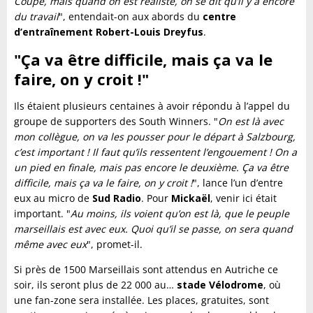
Coupe, mais quand on est réaliste, on se dit qu’il y a encore
du travail
", entendait-on aux abords du
centre
d’entraînement Robert-Louis Dreyfus
.
"Ça va être difficile, mais ça va le
faire, on y croit !"
Ils étaient plusieurs centaines à avoir répondu à l’appel du
groupe de supporters des South Winners. "
On est là avec
mon collègue, on va les pousser pour le départ à Salzbourg,
c’est important ! Il faut qu’ils ressentent l’engouement ! On a
un pied en finale, mais pas encore le deuxième. Ça va être
difficile, mais ça va le faire, on y croit !
", lance l’un d’entre
eux au micro de
Sud Radio
. Pour
Mickaël
, venir ici était
important. "
Au moins, ils voient qu’on est là, que le peuple
marseillais est avec eux. Quoi qu’il se passe, on sera quand
même avec eux
", promet-il.
Si près de 1500 Marseillais sont attendus en Autriche ce
soir, ils seront plus de 22 000 au…
stade Vélodrome
, où
une fan-zone sera installée. Les places, gratuites, sont