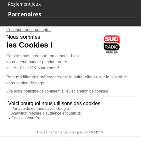
Règlement jeux
Partenaires
fiducial.fr
lyoncapitale.fr
olympique-et-lyonnais.com
L'application Iphone / Android
Téléchargez l'application
Les cookies
Gestion des cookies
Crédit photos : ©Sud Radio / Pierre Olivier
03H00
-
06H00
06H00 - 07H00