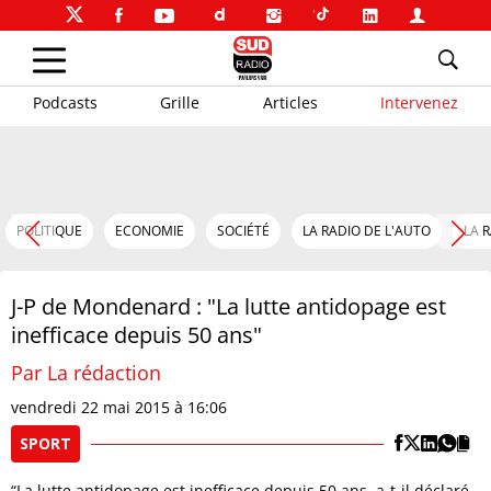
Podcasts
Grille
Articles
Intervenez
POLITIQUE
ECONOMIE
SOCIÉTÉ
LA RADIO DE L'AUTO
LA 
J-P de Mondenard : "La lutte antidopage est
inefficace depuis 50 ans"
Par La rédaction
vendredi 22 mai 2015 à 16:06
SPORT
“La lutte antidopage est inefficace depuis 50 ans, a-t-il déclaré