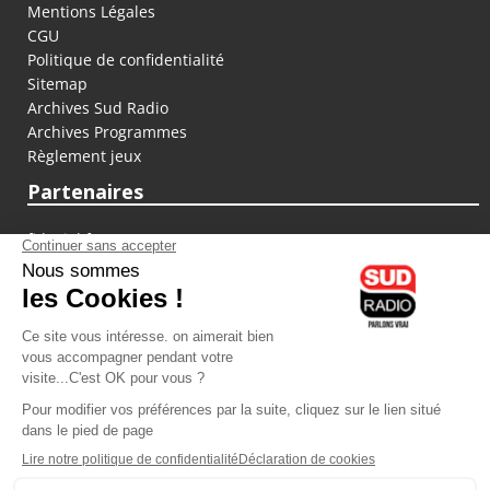
Mentions Légales
CGU
Politique de confidentialité
Sitemap
Archives Sud Radio
Archives Programmes
Règlement jeux
Partenaires
fiducial.fr
lyoncapitale.fr
olympique-et-lyonnais.com
L'application Iphone / Android
Téléchargez l'application
Les cookies