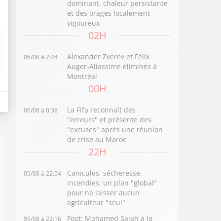
dominant, chaleur persistante
et des orages localement
vigoureux
02H
Alexander Zverev et Félix
06/08 à 2:44
Auger-Aliassime éliminés à
Montréal
00H
La Fifa reconnaît des
06/08 à 0:38
"erreurs" et présente des
"excuses" après une réunion
de crise au Maroc
22H
Canicules, sécheresse,
05/08 à 22:54
incendies: un plan "global"
pour ne laisser aucun
agriculteur "seul"
Foot: Mohamed Salah à la
05/08 à 22:16