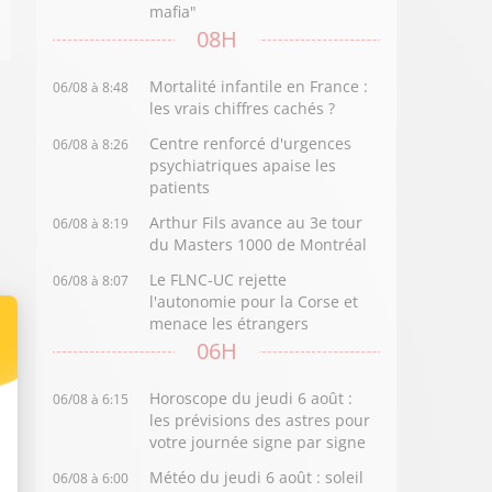
mafia"
08H
Mortalité infantile en France :
06/08 à 8:48
les vrais chiffres cachés ?
Centre renforcé d'urgences
06/08 à 8:26
psychiatriques apaise les
patients
Arthur Fils avance au 3e tour
06/08 à 8:19
du Masters 1000 de Montréal
Le FLNC-UC rejette
06/08 à 8:07
l'autonomie pour la Corse et
menace les étrangers
06H
Horoscope du jeudi 6 août :
06/08 à 6:15
les prévisions des astres pour
votre journée signe par signe
Météo du jeudi 6 août : soleil
06/08 à 6:00