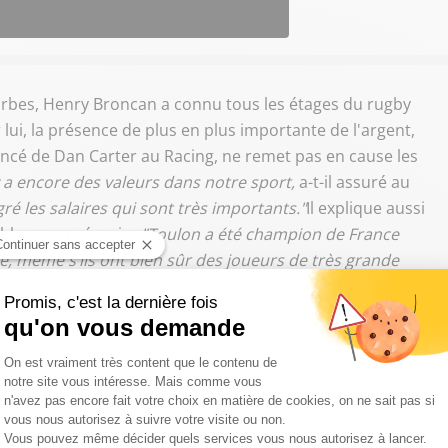
arbes, Henry Broncan a connu tous les étages du rugby
lui, la présence de plus en plus importante de l'argent,
oncé de Dan Carter au Racing, ne remet pas en cause les
il y a encore des valeurs dans notre sport,
a-t-il assuré au
gré les salaires qui sont très importants."
Il explique aussi
bles pour réussir :
"Toulon a été champion de France
re, même s’ils ont bien sûr des joueurs de très grande
 faire une équipe avec des joueurs de cette valeur-là. Et
 C’est pour ça que je continue d’être un admirateur de ce
ivre Sud Radio