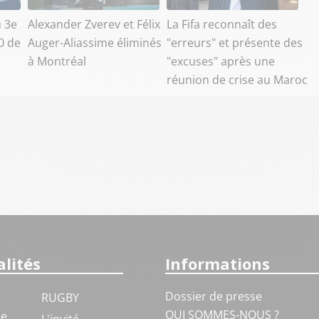
u 3e
Alexander Zverev et Félix
La Fifa reconnaît des
0 de
Auger-Aliassime éliminés
"erreurs" et présente des
à Montréal
"excuses" après une
réunion de crise au Maroc
lités
Informations
Dossier de presse
RUGBY
QUI SOMMES-NOUS ?
ue