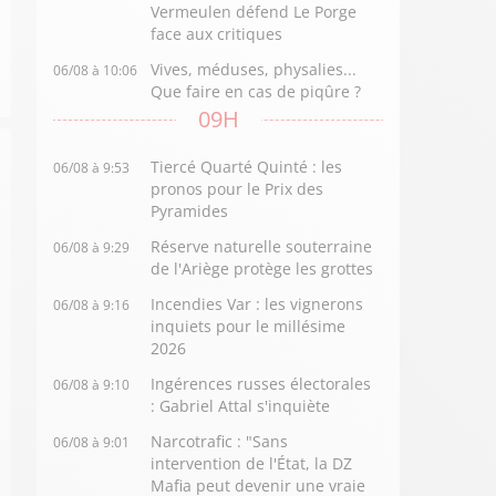
Vermeulen défend Le Porge
face aux critiques
Vives, méduses, physalies...
06/08 à 10:06
Que faire en cas de piqûre ?
09H
Tiercé Quarté Quinté : les
06/08 à 9:53
pronos pour le Prix des
Pyramides
Réserve naturelle souterraine
06/08 à 9:29
de l'Ariège protège les grottes
Incendies Var : les vignerons
06/08 à 9:16
inquiets pour le millésime
2026
Ingérences russes électorales
06/08 à 9:10
: Gabriel Attal s'inquiète
Narcotrafic : "Sans
06/08 à 9:01
intervention de l'État, la DZ
Mafia peut devenir une vraie