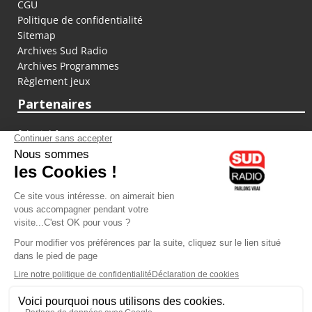
CGU
Politique de confidentialité
Sitemap
Archives Sud Radio
Archives Programmes
Règlement jeux
Partenaires
fiducial.fr
lyoncapitale.fr
olympique-et-lyonnais.com
L'application Iphone / Android
Téléchargez l'application
Les cookies
Gestion des cookies