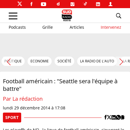
Podcasts
Grille
Articles
Intervenez
POLITIQUE
ECONOMIE
SOCIÉTÉ
LA RADIO DE L'AUTO
LA 
Football américain : "Seattle sera l'équipe à
battre"
Par La rédaction
lundi 29 décembre 2014 à 17:08
SPORT
Les playoffs de NFL, la ligue de football américain, s'ouvrent le