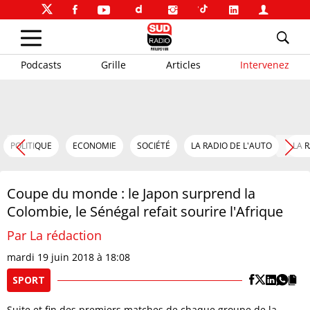
Podcasts
Grille
Articles
Intervenez
POLITIQUE
ECONOMIE
SOCIÉTÉ
LA RADIO DE L'AUTO
LA 
Coupe du monde : le Japon surprend la
Colombie, le Sénégal refait sourire l'Afrique
Par La rédaction
mardi 19 juin 2018 à 18:08
SPORT
Suite et fin des premiers matches de chaque groupe de la