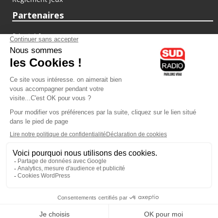
Partenaires
fiducial.fr
lyoncapitale.fr
olympique-et-lyonnais.com
L'application Iphone / Android
Téléchargez l'application
Les cookies
Gestion des cookies
Crédit photos : ©Sud Radio / Pierre Olivier
22H00
-
00H00
23H00 - 00H00
Brigitte Lahaie
Animateur