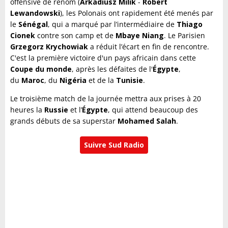
offensive de renom (
Arkadiusz Milik
-
Robert
Lewandowski
), les Polonais ont rapidement été menés par
le
Sénégal
, qui a marqué par l’intermédiaire de
Thiago
Cionek
contre son camp et de
Mbaye
Niang
. Le Parisien
Grzegorz Krychowiak
a réduit l’écart en fin de rencontre.
C'est la première victoire d'un pays africain dans cette
Coupe du monde
, après les défaites de l'
Égypte
,
du
Maroc
, du
Nigéria
et de la
Tunisie
.
Le troisième match de la journée mettra aux prises à 20
heures la
Russie
et l’
Égypte
, qui attend beaucoup des
grands débuts de sa superstar
Mohamed Salah
.
Suivre Sud Radio