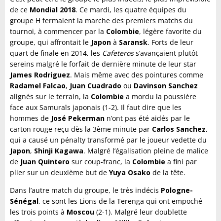
de ce
Mondial 2018
. Ce mardi, les quatre équipes du
groupe H fermaient la marche des premiers matchs du
tournoi, à commencer par la
Colombie
, légère favorite du
groupe, qui affrontait le
Japon
à
Saransk
. Forts de leur
quart de finale en 2014, les
Cafeteros
s’avançaient plutôt
sereins malgré le forfait de dernière minute de leur star
James Rodriguez
. Mais même avec des pointures comme
Radamel Falcao
,
Juan Cuadrado
ou
Davinson Sanchez
alignés sur le terrain, la
Colombie
a mordu la poussière
face aux Samuraïs japonais (1-2). Il faut dire que les
hommes de
José Pekerman
n’ont pas été aidés par le
carton rouge reçu dès la 3ème minute par
Carlos Sanchez
,
qui a causé un pénalty transformé par le joueur vedette du
Japon
,
Shinji Kagawa
. Malgré l’égalisation pleine de malice
de
Juan Quintero
sur coup-franc, la
Colombie
a fini par
plier sur un deuxième but de
Yuya Osako
de la tête.
Dans l’autre match du groupe, le très indécis
Pologne-
Sénégal
, ce sont les Lions de la Terenga qui ont empoché
les trois points à
Moscou
(2-1). Malgré leur doublette