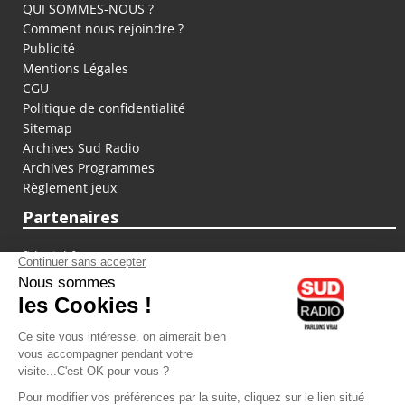
QUI SOMMES-NOUS ?
Comment nous rejoindre ?
Publicité
Mentions Légales
CGU
Politique de confidentialité
Sitemap
Archives Sud Radio
Archives Programmes
Règlement jeux
Partenaires
fiducial.fr
lyoncapitale.fr
olympique-et-lyonnais.com
L'application Iphone / Android
Téléchargez l'application