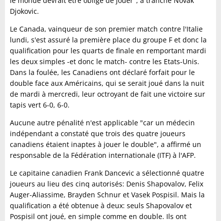
le monde devrait être obligé de jouer", a tranché Novak
Djokovic.
Le Canada, vainqueur de son premier match contre l'Italie
lundi, s'est assuré la première place du groupe F et donc la
qualification pour les quarts de finale en remportant mardi
les deux simples -et donc le match- contre les Etats-Unis.
Dans la foulée, les Canadiens ont déclaré forfait pour le
double face aux Américains, qui se serait joué dans la nuit
de mardi à mercredi, leur octroyant de fait une victoire sur
tapis vert 6-0, 6-0.
Aucune autre pénalité n'est applicable "car un médecin
indépendant a constaté que trois des quatre joueurs
canadiens étaient inaptes à jouer le double", a affirmé un
responsable de la Fédération internationale (ITF) à l'AFP.
Le capitaine canadien Frank Dancevic a sélectionné quatre
joueurs au lieu des cinq autorisés: Denis Shapovalov, Felix
Auger-Aliassime, Brayden Schnur et Vasek Pospisil. Mais la
qualification a été obtenue à deux: seuls Shapovalov et
Pospisil ont joué, en simple comme en double. Ils ont