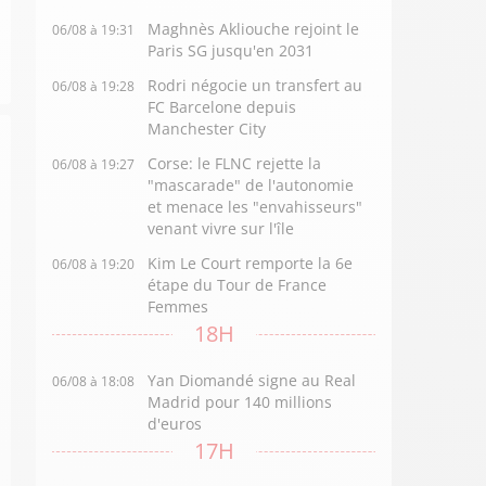
Maghnès Akliouche rejoint le
06/08 à 19:31
Paris SG jusqu'en 2031
Rodri négocie un transfert au
06/08 à 19:28
FC Barcelone depuis
Manchester City
Corse: le FLNC rejette la
06/08 à 19:27
"mascarade" de l'autonomie
et menace les "envahisseurs"
venant vivre sur l'île
Kim Le Court remporte la 6e
06/08 à 19:20
étape du Tour de France
Femmes
18H
Yan Diomandé signe au Real
06/08 à 18:08
Madrid pour 140 millions
d'euros
17H