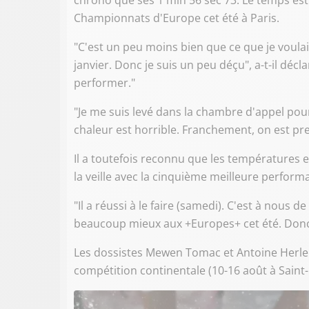
chrono que ses 1 min 56 sec 73. Le temps est 
Championnats d'Europe cet été à Paris.
"C'est un peu moins bien que ce que je voulais 
janvier. Donc je suis un peu déçu", a-t-il déc
performer."
"Je me suis levé dans la chambre d'appel pour 
chaleur est horrible. Franchement, on est pres
Il a toutefois reconnu que les températures
la veille avec la cinquième meilleure perform
"Il a réussi à le faire (samedi). C'est à nous de
beaucoup mieux aux +Europes+ cet été. Donc c
Les dossistes Mewen Tomac et Antoine Herlem
compétition continentale (10-16 août à Saint-