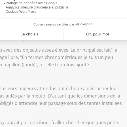
nats de France de natation le 28 juin 2026 à Saint-Etienne
nt également validé leur qualification sur 50 m papillon,
a pas Paris pour un centième.
ci avec des objectifs assez élevés. Le principal est fait", a
nage libre. "En termes chronométriques je suis un peu
 papillon (lundi)", a-t-elle toutefois ajouté.
lusieurs nageurs attendus ont échoué à décrocher leur
as aidés par la météo. D'autant que les dimensions de la
 obligés d'attendre leur passage sous des tentes installées
ça aurait pu contribuer à aller chercher quelques petits