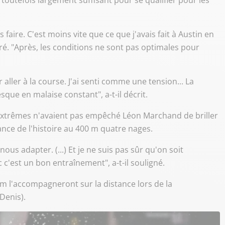
toutefois largement suffisant pour se qualifier pour les
faire. C'est moins vite que ce que j'avais fait à Austin en
laré. "Après, les conditions ne sont pas optimales pour
aller à la course. J'ai senti comme une tension... La
que en malaise constant", a-t-il décrit.
 extrêmes n'avaient pas empêché Léon Marchand de briller
ance de l'histoire au 400 m quatre nages.
 nous adapter. (...) Et je ne suis pas sûr qu'on soit
'est un bon entraînement", a-t-il souligné.
 l'accompagneront sur la distance lors de la
Denis).