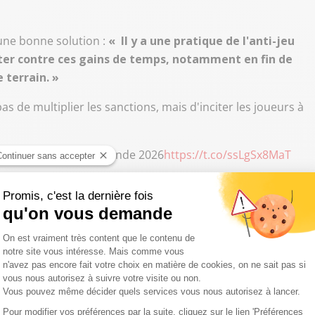
 une bonne solution :
« Il y a une pratique de l'anti-jeu
utter contre ces gains de temps, notamment en fin de
e terrain. »
 pas de multiplier les sanctions, mais d'inciter les joueurs à
voir sur la Coupe du monde 2026
https://t.co/ssLgSx8MaT
 droit de quitter le terrain
pratique de plus en plus en vogue :
des gardiens qui
rs coéquipiers de rejoindre le banc et recevoir des
lle n'est prévue, mais une consigne claire sera transmise