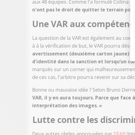
aux 48 équipes. Comme l'a formulé Collina :
«
n'ont pas le droit de quitter le terrain po
Une VAR aux compétence
La question de la VAR est également au coeur 
à à la vérification de but, le VAR pourra dés
avertissement (deuxième carton jaune) jug
d'identité dans la sanction et lorsqu’un co
marqués sur un corner qui malheureusement n
de ces cas, l'arbitre pourra revenir sur sa dé
Bonne ou mauvaise idée ? Selon Bruno Derri
VAR, il y en aura toujours. Parce que face
interprétation des images. »
Lutte contre les discrim
Deux autres règles approuvées par
l’IFAB
(Int