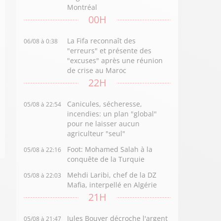
Montréal
00H
La Fifa reconnaît des
06/08 à 0:38
"erreurs" et présente des
"excuses" après une réunion
de crise au Maroc
22H
Canicules, sécheresse,
05/08 à 22:54
incendies: un plan "global"
pour ne laisser aucun
agriculteur "seul"
Foot: Mohamed Salah à la
05/08 à 22:16
conquête de la Turquie
Mehdi Laribi, chef de la DZ
05/08 à 22:03
Mafia, interpellé en Algérie
21H
Jules Bouyer décroche l'argent
05/08 à 21:47