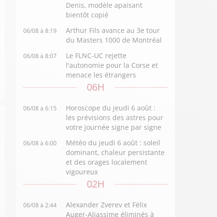
Denis, modèle apaisant
bientôt copié
Arthur Fils avance au 3e tour
06/08 à 8:19
du Masters 1000 de Montréal
Le FLNC-UC rejette
06/08 à 8:07
l'autonomie pour la Corse et
menace les étrangers
06H
Horoscope du jeudi 6 août :
06/08 à 6:15
les prévisions des astres pour
votre journée signe par signe
Météo du jeudi 6 août : soleil
06/08 à 6:00
dominant, chaleur persistante
et des orages localement
vigoureux
02H
Alexander Zverev et Félix
06/08 à 2:44
Auger-Aliassime éliminés à