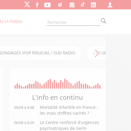
EZ LA PAROLE
SONDAGES IFOP FIDUCIAL / SUD RADIO
L'OBSERVATOIRE FI
L'info en
continu
Mortalité infantile en France :
06/08 à 8:48
les vrais chiffres cachés ?
Le Centre renforcé d'urgences
06/08 à 8:26
psychiatriques de Saint-