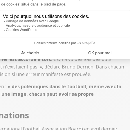
 Le gardien a le droit d'être blessé, mais les joueurs
ur prendre une pause avec leurs entraîneurs. »
s élargies
des débats. Jusqu'ici limité aux cartons rouges directs, et
ormais intervenir dans trois nouveaux cas :
un second
é injustifié entraînant une expulsion, une erreur
rner est accordé à tort
. « On a vu des fois des buts
'existaient pas. », déclare Bruno Derrien. Dans chacun
cision si une erreur manifeste est prouvée.
en :
« des polémiques dans le football, même avec la
 à une image, chacun peut avoir sa propre
inations
ernational Football Association Board) en avril dernier