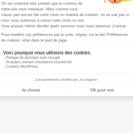
ns)
ivre Sud Radio