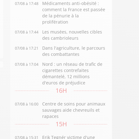
Médicaments anti-obésité :
07/08 à 17:48
comment la France est passée
de la pénurie à la
prolifération
Les musées, nouvelles cibles
07/08 à 17:44
des cambrioleurs
Dans l'agriculture, le parcours
07/08 à 17:21
des combattantes
Nord : un réseau de trafic de
07/08 à 17:04
cigarettes contrefaites
démantelé, 12 millions
d'euros de préjudice
16H
Centre de soins pour animaux
07/08 à 16:00
sauvages aide chevreuils et
rapaces
15H
Erik Tegnér victime d'une
07/08 à 15:31