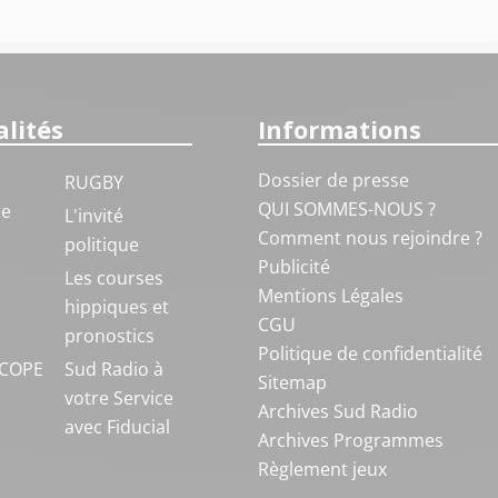
lités
Informations
Dossier de presse
RUGBY
QUI SOMMES-NOUS ?
ue
L'invité
Comment nous rejoindre ?
politique
Publicité
S
Les courses
Mentions Légales
hippiques et
CGU
pronostics
Politique de confidentialité
COPE
Sud Radio à
Sitemap
votre Service
Archives Sud Radio
avec Fiducial
Archives Programmes
Règlement jeux