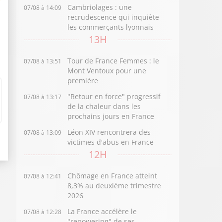
Cambriolages : une
07/08 à 14:09
recrudescence qui inquiète
les commerçants lyonnais
13H
Tour de France Femmes : le
07/08 à 13:51
Mont Ventoux pour une
première
"Retour en force" progressif
07/08 à 13:17
de la chaleur dans les
prochains jours en France
Léon XIV rencontrera des
07/08 à 13:09
victimes d'abus en France
12H
Chômage en France atteint
07/08 à 12:41
8,3% au deuxième trimestre
2026
La France accélère le
07/08 à 12:28
"repowering" de ses