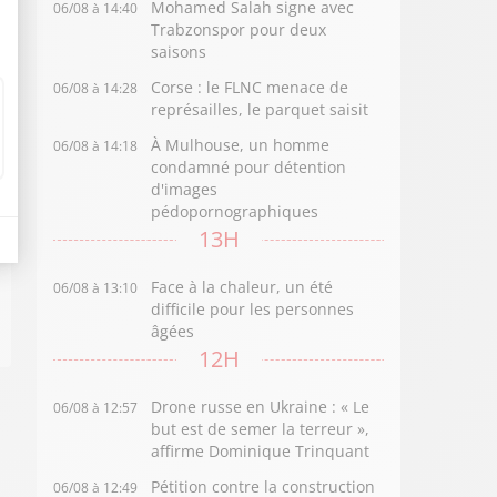
Mohamed Salah signe avec
06/08 à 14:40
Trabzonspor pour deux
saisons
Corse : le FLNC menace de
06/08 à 14:28
représailles, le parquet saisit
À Mulhouse, un homme
06/08 à 14:18
condamné pour détention
d'images
pédopornographiques
13H
Face à la chaleur, un été
06/08 à 13:10
difficile pour les personnes
âgées
12H
Drone russe en Ukraine : « Le
06/08 à 12:57
but est de semer la terreur »,
affirme Dominique Trinquant
Pétition contre la construction
06/08 à 12:49