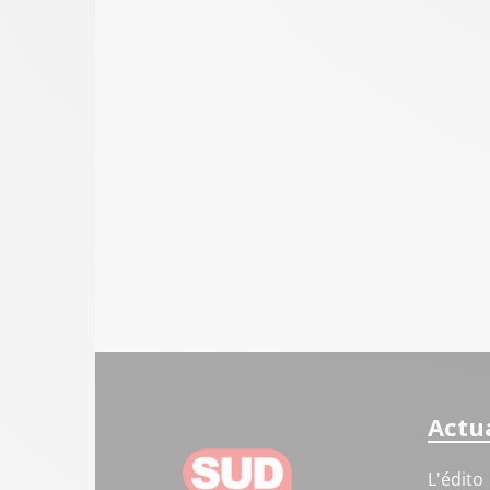
Actua
L'édito