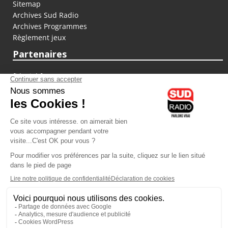
Sitemap
Archives Sud Radio
Archives Programmes
Règlement jeux
Partenaires
fiducial.fr
lyoncapitale.fr
olympique-et-lyonnais.com
L'application Iphone / Android
Téléchargez l'application
Les cookies
Gestion des cookies
Crédit photos : ©Sud Radio / Pierre Olivier