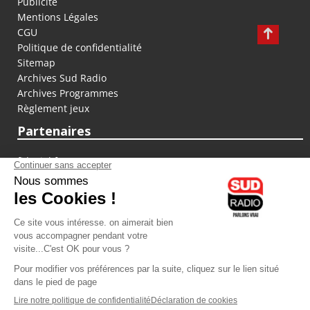
Publicité
Mentions Légales
CGU
Politique de confidentialité
Sitemap
Archives Sud Radio
Archives Programmes
Règlement jeux
Partenaires
fiducial.fr
lyoncapitale.fr
olympique-et-lyonnais.com
L'application Iphone / Android
Téléchargez l'application
Les cookies