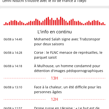
Lenni Nouchi s'illustre avec le XV de France à Tokyo
L'info en
continu
Mohamed Salah signe avec Trabzonspor
06/08 à 14:40
pour deux saisons
Corse : le FLNC menace de représailles, le
06/08 à 14:28
parquet saisit
À Mulhouse, un homme condamné pour
06/08 à 14:18
détention d'images pédopornographiques
13H
Face à la chaleur, un été difficile pour les
06/08 à 13:10
personnes âgées
12H
Drone russe en Ukraine : « Le but est de
06/08 à 12:57