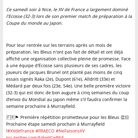
Ce samedi soir à Nice, le XV de France a largement dominé
l'Ecosse (32-3) lors de son premier match de préparation à la
Coupe du monde au Japon.
Pour leur rentrée sur les terrains après un mois de
préparation, les Bleus n'ont pas fait de détail et ont déjà
affiché une organisation collective pleine de promesse. Face
à une équipe d'Écosse sans plusieurs de ses cadres, les
joueurs de Jacques Brunel ont planté pas moins de cinq
essais signés Raka (2e), Dupont (61e), Alldritt (33e) et
Médard par deux fois (23e, 54e). Une belle première victoire
(32-3) qui est donc de bon augure à cinq semaines du coup
d’envoi du Mondial au Japon même s'il faudra confirmer la
semaine prochaine à Murrayfield.
🇫🇷🏴󠁧󠁢󠁳󠁣󠁴󠁿 Première répétition prometteuse pour les Bleus 👏🏻
Prochaine étape samedi prochain à Murrayfield
!
#XVdeFrance
#FRAECO
#NeFaisonsXV
pic.twitter.com/SdwjtCwRhF