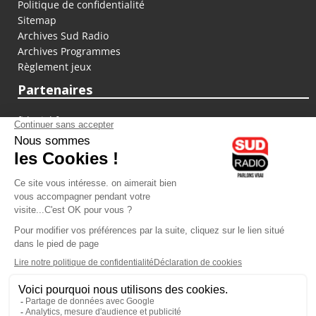
Politique de confidentialité
Sitemap
Archives Sud Radio
Archives Programmes
Règlement jeux
Partenaires
fiducial.fr
lyoncapitale.fr
olympique-et-lyonnais.com
L'application Iphone / Android
Téléchargez l'application
Les cookies
Gestion des cookies