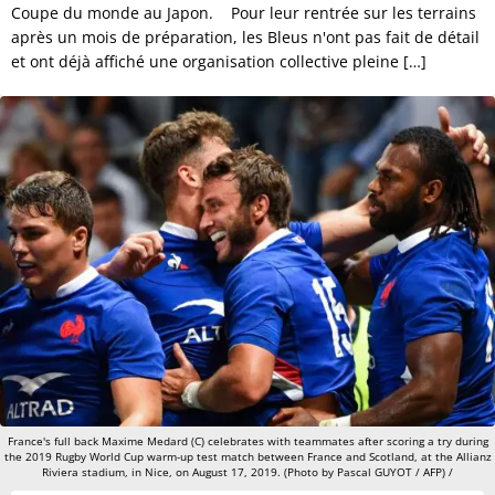
Coupe du monde au Japon. Pour leur rentrée sur les terrains
après un mois de préparation, les Bleus n'ont pas fait de détail
et ont déjà affiché une organisation collective pleine […]
France's full back Maxime Medard (C) celebrates with teammates after scoring a try during
the 2019 Rugby World Cup warm-up test match between France and Scotland, at the Allianz
Riviera stadium, in Nice, on August 17, 2019. (Photo by Pascal GUYOT / AFP) /