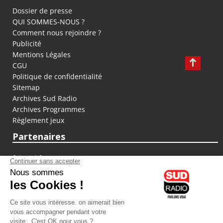
Dossier de presse
QUI SOMMES-NOUS ?
Comment nous rejoindre ?
Publicité
Mentions Légales
CGU
Politique de confidentialité
Sitemap
Archives Sud Radio
Archives Programmes
Règlement jeux
Partenaires
fiducial.fr
lyoncapitale.fr
olympique-et-lyonnais.com
L'application Iphone / Android