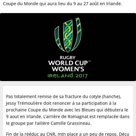
Coupe du Monde qui aura lieu du 9 au 27 août en Irlande.
Pas totalement remise de sa fracture du cotyle (hanche),
Jessy Trémoulière doit renoncer à sa participation à la
prochaine Coupe du Monde avec les Bleues qui débutera le
9 aout en Irlande. L’arrière de Romagnat est remplacée dans
le groupe par l’ailière Camille Grassineau.
Fin de la rééduc au CNR, mtn place a un peu de repos. Déçu