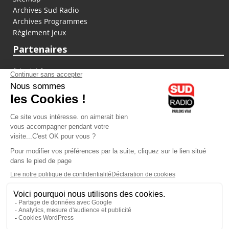
Archives Sud Radio
Archives Programmes
Règlement jeux
Partenaires
fiducial.fr
lyoncapitale.fr
olympique-et-lyonnais.com
L'application Iphone / Android
Téléchargez l'application
Les cookies
Gestion des cookies
Crédit photos : ©Sud Radio / Pierre Olivier