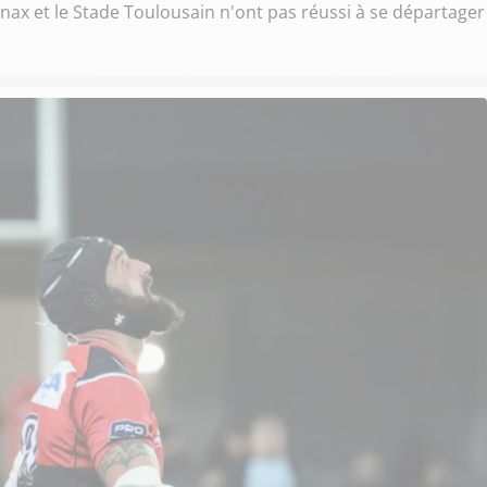
nax et le Stade Toulousain n'ont pas réussi à se départager