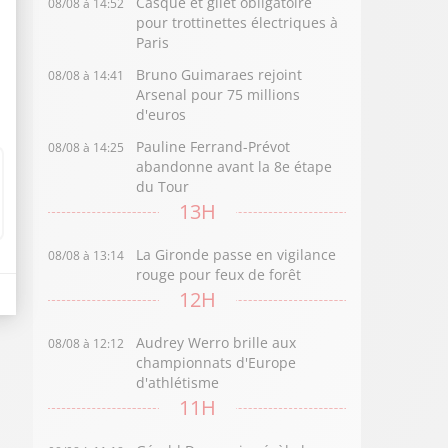
Casque et gilet obligatoire
08/08 à 14:52
pour trottinettes électriques à
Paris
Bruno Guimaraes rejoint
08/08 à 14:41
Arsenal pour 75 millions
d'euros
Pauline Ferrand-Prévot
08/08 à 14:25
abandonne avant la 8e étape
du Tour
13H
La Gironde passe en vigilance
08/08 à 13:14
rouge pour feux de forêt
12H
Audrey Werro brille aux
08/08 à 12:12
championnats d'Europe
d'athlétisme
11H