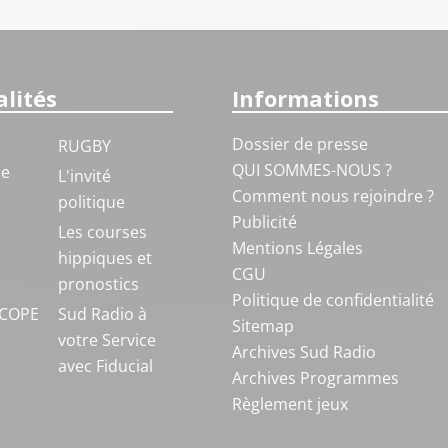
lités
Informations
Dossier de presse
RUGBY
QUI SOMMES-NOUS ?
ue
L'invité
Comment nous rejoindre ?
politique
Publicité
S
Les courses
Mentions Légales
hippiques et
CGU
pronostics
Politique de confidentialité
COPE
Sud Radio à
Sitemap
votre Service
Archives Sud Radio
avec Fiducial
Archives Programmes
Règlement jeux