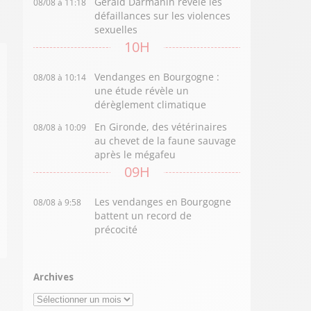
Gérald Darmanin révèle les
08/08 à 11:18
défaillances sur les violences
sexuelles
10H
Vendanges en Bourgogne :
08/08 à 10:14
une étude révèle un
dérèglement climatique
En Gironde, des vétérinaires
08/08 à 10:09
au chevet de la faune sauvage
après le mégafeu
09H
Les vendanges en Bourgogne
08/08 à 9:58
battent un record de
précocité
Archives
Archives