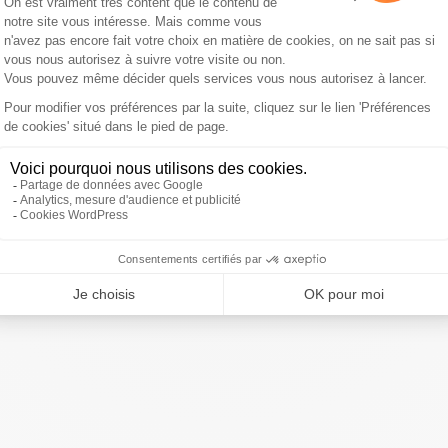
n Top 14.
23-23, un nul face au
@StadeToulousain
pour commencer
I
août 2017
ivre Sud Radio