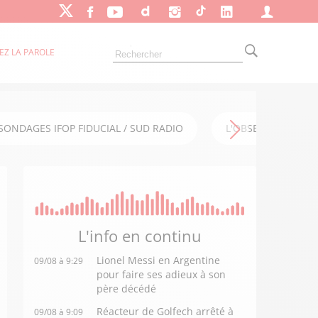
EZ LA PAROLE
SONDAGES IFOP FIDUCIAL / SUD RADIO
L'OBSERVATOIRE FI
L'info en
continu
Lionel Messi en Argentine
09/08 à 9:29
pour faire ses adieux à son
père décédé
Réacteur de Golfech arrêté à
09/08 à 9:09