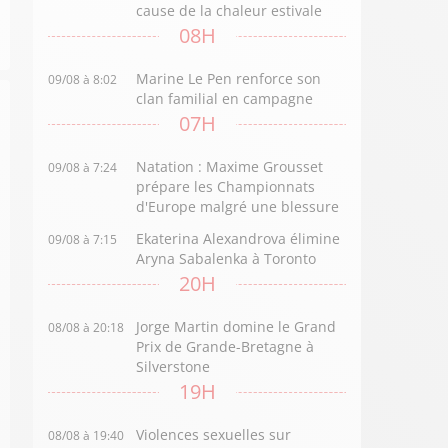
cause de la chaleur estivale
08H
Marine Le Pen renforce son
09/08 à 8:02
clan familial en campagne
07H
Natation : Maxime Grousset
09/08 à 7:24
prépare les Championnats
d'Europe malgré une blessure
Ekaterina Alexandrova élimine
09/08 à 7:15
Aryna Sabalenka à Toronto
20H
Jorge Martin domine le Grand
08/08 à 20:18
Prix de Grande-Bretagne à
Silverstone
19H
Violences sexuelles sur
08/08 à 19:40