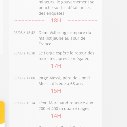
mineurs: le gouvernement se
penche sur les défaillances
des enquêtes
18H
Demi Vollering s'empare du
08/08 à 18:42
maillot jaune au Tour de
France
Le Porge espère le retour des
08/08 à 18:38
touristes après le mégafeu
17H
Jorge Messi, père de Lionel
08/08 à 17:08
Messi, décède à 68 ans
15H
Léon Marchand renonce aux
08/08 à 15:34
200 et 400 m quatre nages
14H