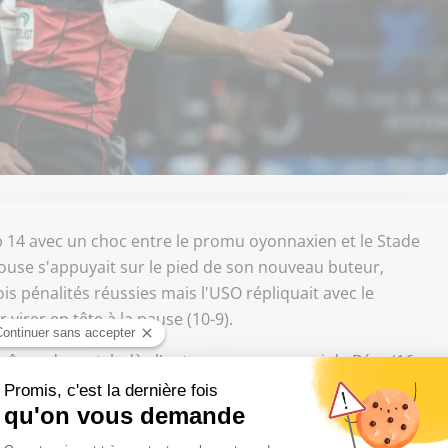
p 14 avec un choc entre le promu oyonnaxien et le Stade
ouse s'appuyait sur le pied de son nouveau buteur,
 pénalités réussies mais l'USO répliquait avec le
virer en tête à la pause (10-9).
 rênes du match dès l'entame avec un essai de Bézy (16-
e à un deuxième essai signé Botica (17-16). Ce même Ben
lles pénalités (23-16) mais Toulouse revenait dans les
de Kolbe (23-23). Les deux équipes se partageaient donc