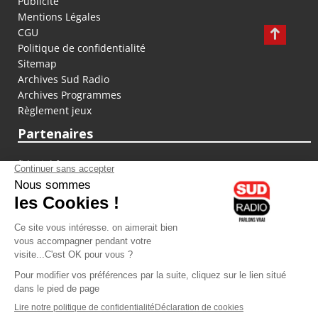
Publicité
Mentions Légales
CGU
Politique de confidentialité
Sitemap
Archives Sud Radio
Archives Programmes
Règlement jeux
Partenaires
fiducial.fr
lyoncapitale.fr
olympique-et-lyonnais.com
L'application Iphone / Android
Téléchargez l'application
Les cookies