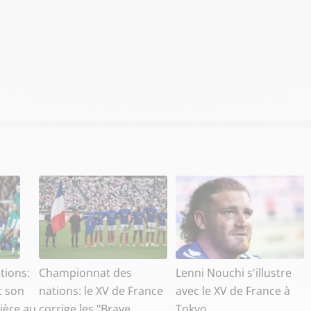
tions:
Championnat des
Lenni Nouchi s'illustre
t son
nations: le XV de France
avec le XV de France à
ière au
corrige les "Brave
Tokyo