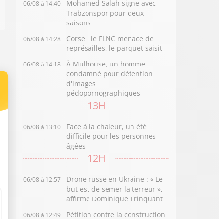
Mohamed Salah signe avec
06/08 à 14:40
Trabzonspor pour deux
saisons
Corse : le FLNC menace de
06/08 à 14:28
représailles, le parquet saisit
À Mulhouse, un homme
06/08 à 14:18
condamné pour détention
d'images
pédopornographiques
13H
Face à la chaleur, un été
06/08 à 13:10
difficile pour les personnes
âgées
12H
Drone russe en Ukraine : « Le
06/08 à 12:57
but est de semer la terreur »,
affirme Dominique Trinquant
Pétition contre la construction
06/08 à 12:49