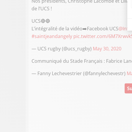
Nos présidents, Christophe Lacombe et Lilia
de l’UCS !
UCS🔴🔵
L’intégralité de la vidéo➡️Facebook UCS
@Info
#saintjeandangely
pic.twitter.com/6M7Xrwvk
— UCS rugby (@ucs_rugby)
May 30, 2020
Communiqué du Stade Français : Fabrice Lan
— Fanny Lechevestrier (@fannylechevestr)
Ma
Su