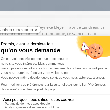
r sportif, aux côtés d'Heyneke Meyer, Fabrice Landreau va
sien l'a annoncé dans un communiqué, ce samedi matin.
ndreau souhaitait se rapprocher de sa famille en
 de rupture de contrat avec le directeur général Thomas
e Stade Français, le club de l'Union Cognac St-Jean-
Fabrice Landreau dans ses rangs la saison prochaine.