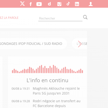
EZ LA PAROLE
SONDAGES IFOP FIDUCIAL / SUD RADIO
L'OBSERVATOIRE FI
L'info en
continu
Maghnès Akliouche rejoint le
06/08 à 19:31
Paris SG jusqu'en 2031
Rodri négocie un transfert au
06/08 à 19:28
FC Barcelone depuis