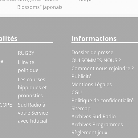
Blossoms" japonais
lités
Informations
Dossier de presse
RUGBY
QUI SOMMES-NOUS ?
ue
L'invité
Comment nous rejoindre ?
politique
Publicité
S
Les courses
Mentions Légales
hippiques et
CGU
pronostics
Politique de confidentialité
COPE
Sud Radio à
Sitemap
votre Service
Archives Sud Radio
avec Fiducial
Archives Programmes
Règlement jeux