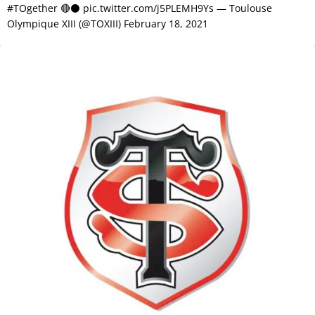
#TOgether 🔴⚫️ pic.twitter.com/j5PLEMH9Ys — Toulouse
Olympique XIII (@TOXIII) February 18, 2021