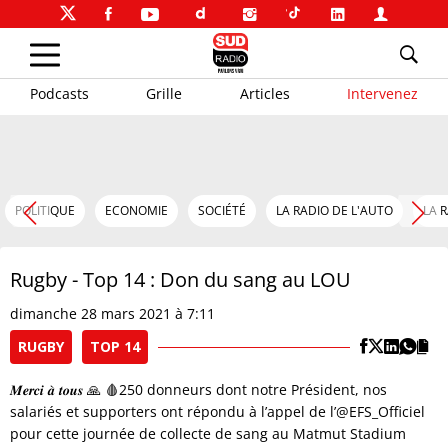
Podcasts
Grille
Articles
Intervenez
POLITIQUE
ECONOMIE
SOCIÉTÉ
LA RADIO DE L'AUTO
LA 
Rugby - Top 14 : Don du sang au LOU
dimanche 28 mars 2021 à 7:11
RUGBY
TOP 14
𝑴𝒆𝒓𝒄𝒊 𝒂̀ 𝒕𝒐𝒖𝒔 🙏 🩸250 donneurs dont notre Président, nos
salariés et supporters ont répondu à l’appel de l’@EFS_Officiel
pour cette journée de collecte de sang au Matmut Stadium