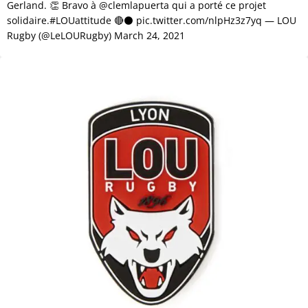
Gerland. 👏 Bravo à @clemlapuerta qui a porté ce projet
solidaire.#LOUattitude 🔴⚫️ pic.twitter.com/nlpHz3z7yq — LOU
Rugby (@LeLOURugby) March 24, 2021