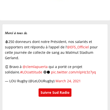
𝑴𝒆𝒓𝒄𝒊 𝒂̀ 𝒕𝒐𝒖𝒔 🙏
🩸250 donneurs dont notre Président, nos salariés et
supporters ont répondu à l’appel de l’
@EFS_Officiel
pour
cette journée de collecte de sang au Matmut Stadium
Gerland.
👏 Bravo à
@clemlapuerta
qui a porté ce projet
solidaire.
#LOUattitude
🔴⚫️
pic.twitter.com/nlpHz3z7yq
— LOU Rugby (@LeLOURugby)
March 24, 2021
Suivre Sud Radio