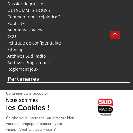
Dossier de presse
QUI SOMMES-NOUS ?
Comment nous rejoindre ?
Publicité
Mentions Légales
CGU
Politique de confidentialité
Sitemap
Archives Sud Radio
Archives Programmes
Règlement jeux
Partenaires
fiducial.fr
lyoncapitale.fr
olympique-et-lyonnais.com
L'application Iphone / Android
Téléchargez l'application