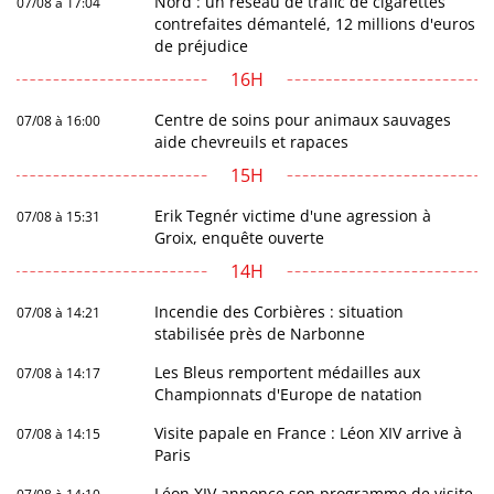
Nord : un réseau de trafic de cigarettes
07/08 à 17:04
contrefaites démantelé, 12 millions d'euros
de préjudice
16H
Centre de soins pour animaux sauvages
07/08 à 16:00
aide chevreuils et rapaces
15H
Erik Tegnér victime d'une agression à
07/08 à 15:31
Groix, enquête ouverte
14H
Incendie des Corbières : situation
07/08 à 14:21
stabilisée près de Narbonne
Les Bleus remportent médailles aux
07/08 à 14:17
Championnats d'Europe de natation
Visite papale en France : Léon XIV arrive à
07/08 à 14:15
Paris
Léon XIV annonce son programme de visite