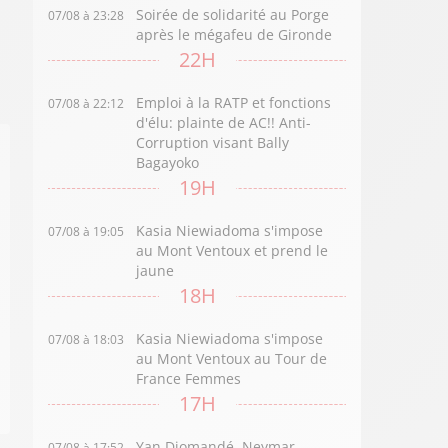
Soirée de solidarité au Porge
07/08 à 23:28
après le mégafeu de Gironde
22H
Emploi à la RATP et fonctions
07/08 à 22:12
d'élu: plainte de AC!! Anti-
Corruption visant Bally
Bagayoko
19H
Kasia Niewiadoma s'impose
07/08 à 19:05
au Mont Ventoux et prend le
jaune
18H
Kasia Niewiadoma s'impose
07/08 à 18:03
au Mont Ventoux au Tour de
France Femmes
17H
Yan Diomandé, Neymar,
07/08 à 17:52