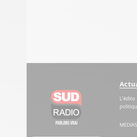
Actua
L'édito
politiq
MEDIA