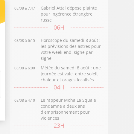
Gabriel Attal dépose plainte
08/08 à 7:47
pour ingérence étrangère
russe
06H
Horoscope du samedi 8 août :
08/08 à 6:15
les prévisions des astres pour
votre week-end, signe par
signe
Météo du samedi 8 août : une
08/08 à 6:00
journée estivale, entre soleil,
chaleur et orages localisés
04H
Le rappeur Moha La Squale
08/08 à 4:10
condamné à deux ans
d'emprisonnement pour
violences
23H