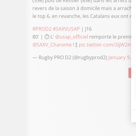
(55e) puis de Kessler (85e) dans les arrêts 
revers de la saison à domicile mais a arrach
le top 6, en revanche, les Catalans eux ont c
#PROD2
#SAXVUSAP
| J16
80' | ⏱ L'
@usap_officiel
remporte le premier
@SAXV_Charente
! 🍾
pic.twitter.com/2ijW2m
— Rugby PRO D2 (@rugbyprod2)
January 9, 
Su