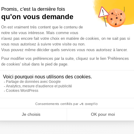
de jeu, Soyaux-Angoulême n'a pas empêché ce troisième
é un bonus défensif. Probablement pas de quoi rester dans
onfirmé leur place de leader du Pro D2.
 match de PRO D2 en 2020 en s'imposant face au
MVaF
2020
ivre Sud Radio