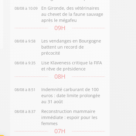
En Gironde, des vétérinaires
08/08 à 10:09
au chevet de la faune sauvage
après le mégafeu
09H
Les vendanges en Bourgogne
08/08 à 9:58
battent un record de
précocité
Lise Klaveness critique la FIFA
08/08 à 9:35
et rêve de présidence
08H
Indemnité carburant de 100
08/08 à 8:51
euros : date limite prolongée
au 31 août
Reconstruction mammaire
08/08 à 8:37
immédiate : espoir pour les
femmes
07H