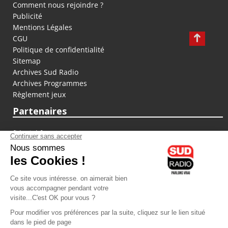
Comment nous rejoindre ?
Publicité
Mentions Légales
CGU
Politique de confidentialité
Sitemap
Archives Sud Radio
Archives Programmes
Règlement jeux
Partenaires
fiducial.fr
lyoncapitale.fr
olympique-et-lyonnais.com
L'application Iphone / Android
Téléchargez l'application