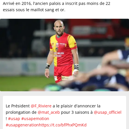
Arrivé en 2016, l'ancien palois a inscrit pas moins de 22
essais sous le maillot sang et or.
Le Président
@F_Riviere
a le plaisir d'annoncer la
prolongation de
@mat_aceb
pour 3 saisons à
@usap_officiel
!
#usap
#usapemotion
#usapgeneration
https://t.co/bfPhxPQmKd