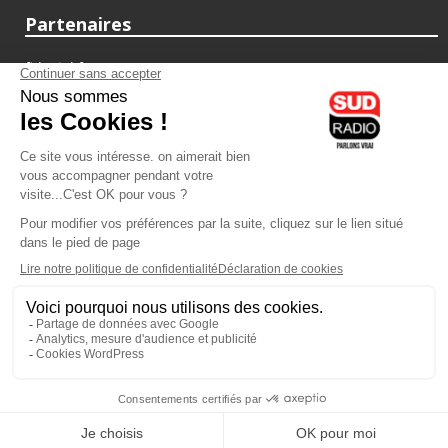
Partenaires
fiducial.fr
lyoncapitale.fr
olympique-et-lyonnais.com
L'application Iphone / Android
Téléchargez l'application
Les cookies
Gestion des cookies
Crédit photos : ©Sud Radio / Pierre Olivier
20H00
-
21H00
21H00 - 22H00
Jacques Pessis
Alexandre Delovane
Les clefs d'une vie
C'est votre avenir