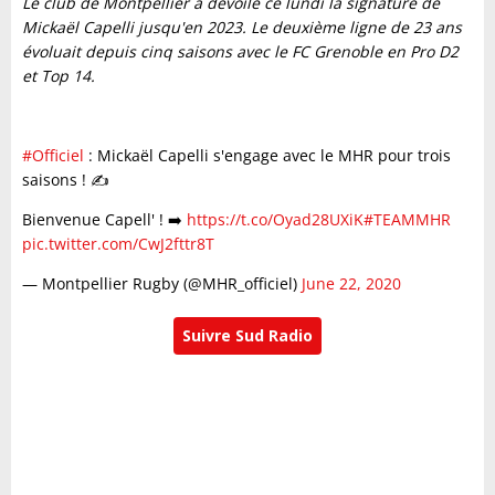
Le club de Montpellier a dévoilé ce lundi la signature de
Mickaël Capelli jusqu'en 2023. Le deuxième ligne de 23 ans
évoluait depuis cinq saisons avec le FC Grenoble en Pro D2
et Top 14.
#Officiel
: Mickaël Capelli s'engage avec le MHR pour trois
saisons ! ✍️
Bienvenue Capell' ! ➡️
https://t.co/Oyad28UXiK
#TEAMMHR
pic.twitter.com/CwJ2fttr8T
— Montpellier Rugby (@MHR_officiel)
June 22, 2020
Suivre Sud Radio