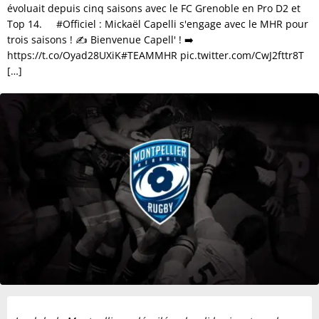
évoluait depuis cinq saisons avec le FC Grenoble en Pro D2 et
Top 14. #Officiel : Mickaël Capelli s'engage avec le MHR pour
trois saisons ! ✍️ Bienvenue Capell' ! ➡️
https://t.co/Oyad28UXiK#TEAMMHR pic.twitter.com/CwJ2fttr8T
[…]