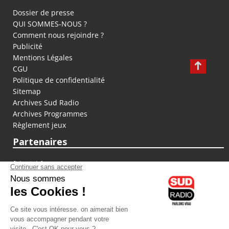
Dossier de presse
QUI SOMMES-NOUS ?
Comment nous rejoindre ?
Publicité
Mentions Légales
CGU
Politique de confidentialité
Sitemap
Archives Sud Radio
Archives Programmes
Règlement jeux
Partenaires
fiducial.fr
lyoncapitale.fr
olympique-et-lyonnais.com
L'application Iphone / Android