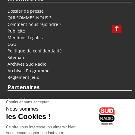
Dossier de presse
QUI SOMMES-NOUS ?
Comment nous rejoindre ?
Publicité
Mentions Légales
CGU
Politique de confidentialité
Sitemap
Archives Sud Radio
Archives Programmes
Règlement jeux
Partenaires
fiducial.fr
lyoncapitale.fr
olympique-et-lyonnais.com
L'application Iphone / Android