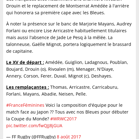
Drouin et le replacement de Montserrat Amédée à l'arrière
qui honorera sa première cape avec les Bleues.
À noter la présence sur le banc de Marjorie Mayans, Audrey
Forlani ou encore Lise Arricastre habituellement titulaires
mais aussi l'absence de Jade Le Pesq à la mêlée. La
talonneuse, Gaëlle Mignot, portera logiquement le brassard
de capitaine.
Le XV de départ :
Amédée, Guiglion, Ladagnous, Poublan,
Boujard, Drouin (o), Rivoalen (m), Menager, N'Diaye,
Annery, Corson, Ferer, Duval, Mignot (c), Deshayes.
Les remplaçantes :
Thomas, Arricastre, Carricaburu,
Forlani, Mayans, Abadie, Neisen, Pelle.
#FranceFéminines
Voici la composition d'équipe pour le
match face au Japon ?? Tous avec nos Bleues pour débuter
la Coupe du Monde?
#WRWC2017
pic.twitter.com/fwQJJ8jGUA
— FF Rugby (@FFRugby)
8 août 2017