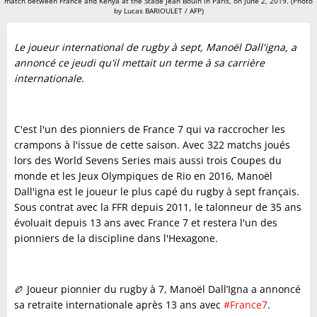
match between France and Kenya at the Stade Jean Bouin in Paris, on June 2, 2019. (Photo
by Lucas BARIOULET / AFP)
Le joueur international de rugby à sept, Manoël Dall'igna, a
annoncé ce jeudi qu'il mettait un terme à sa carrière
internationale.
C'est l'un des pionniers de France 7 qui va raccrocher les
crampons à l'issue de cette saison. Avec 322 matchs joués
lors des World Sevens Series mais aussi trois Coupes du
monde et les Jeux Olympiques de Rio en 2016, Manoël
Dall'igna est le joueur le plus capé du rugby à sept français.
Sous contrat avec la FFR depuis 2011, le talonneur de 35 ans
évoluait depuis 13 ans avec France 7 et restera l'un des
pionniers de la discipline dans l'Hexagone.
🏉 Joueur pionnier du rugby à 7, Manoël Dall’Igna a annoncé
sa retraite internationale après 13 ans avec
#France7
.