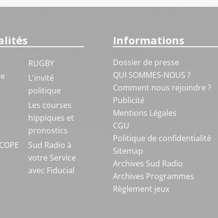
lités
Informations
Dossier de presse
RUGBY
QUI SOMMES-NOUS ?
ue
L'invité
Comment nous rejoindre ?
politique
Publicité
S
Les courses
Mentions Légales
hippiques et
CGU
pronostics
Politique de confidentialité
COPE
Sud Radio à
Sitemap
votre Service
Archives Sud Radio
avec Fiducial
Archives Programmes
Règlement jeux