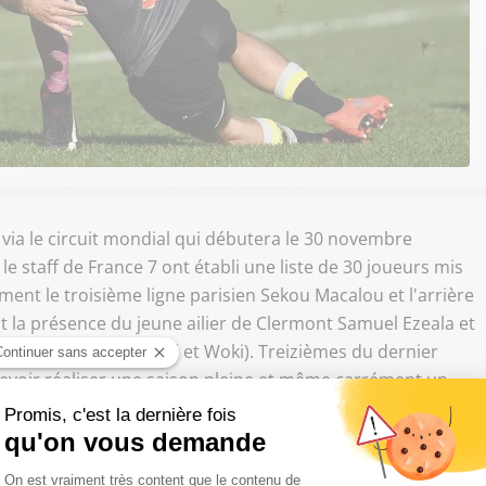
20 via le circuit mondial qui débutera le 30 novembre
le staff de France 7 ont établi une liste de 30 joueurs mis
ent le troisième ligne parisien Sekou Macalou et l'arrière
 la présence du jeune ailier de Clermont Samuel Ezeala et
0 ans (Barassi, Lebel et Woki). Treizièmes du dernier
devoir réaliser une saison pleine et même carrément un
ères places du circuit synonyme de qualification directe
FFR/
@LNRofficiel
, découvrez la liste des joueurs