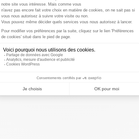
nales de la saison !
Jr7QNJlDe
ivre Sud Radio