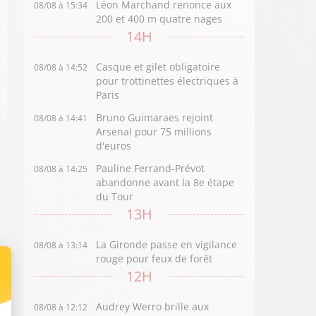
Léon Marchand renonce aux
08/08 à 15:34
200 et 400 m quatre nages
14H
Casque et gilet obligatoire
08/08 à 14:52
pour trottinettes électriques à
Paris
Bruno Guimaraes rejoint
08/08 à 14:41
Arsenal pour 75 millions
d'euros
Pauline Ferrand-Prévot
08/08 à 14:25
abandonne avant la 8e étape
du Tour
13H
La Gironde passe en vigilance
08/08 à 13:14
rouge pour feux de forêt
12H
Audrey Werro brille aux
08/08 à 12:12