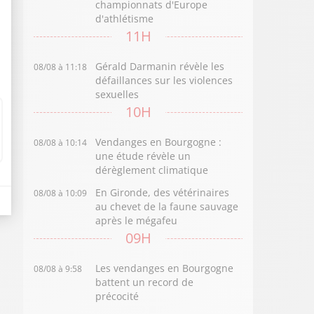
championnats d'Europe
d'athlétisme
11H
Gérald Darmanin révèle les
08/08 à 11:18
défaillances sur les violences
sexuelles
10H
Vendanges en Bourgogne :
08/08 à 10:14
une étude révèle un
dérèglement climatique
En Gironde, des vétérinaires
08/08 à 10:09
au chevet de la faune sauvage
après le mégafeu
09H
Les vendanges en Bourgogne
08/08 à 9:58
battent un record de
précocité