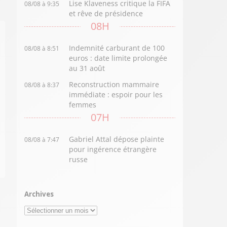
Lise Klaveness critique la FIFA
08/08 à 9:35
et rêve de présidence
08H
Indemnité carburant de 100
08/08 à 8:51
euros : date limite prolongée
au 31 août
Reconstruction mammaire
08/08 à 8:37
immédiate : espoir pour les
femmes
07H
Gabriel Attal dépose plainte
08/08 à 7:47
pour ingérence étrangère
russe
Archives
Archives