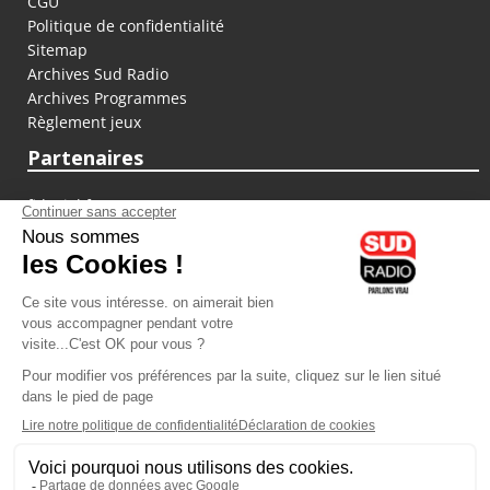
CGU
Politique de confidentialité
Sitemap
Archives Sud Radio
Archives Programmes
Règlement jeux
Partenaires
fiducial.fr
lyoncapitale.fr
olympique-et-lyonnais.com
L'application Iphone / Android
Téléchargez l'application
Les cookies
Gestion des cookies