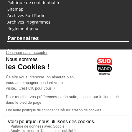
Politique de confidentialité
Sitemap
Archives Sud Radio
Archives Programmes
Règlement jeux
Partenaires
fiducial.fr
lyoncapitale.fr
olympique-et-lyonnais.com
L'application Iphone / Android
Téléchargez l'application
Les cookies
Gestion des cookies