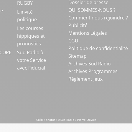
Dossier de presse
RUGBY
QUI SOMMES-NOUS ?
ue
L'invité
Comment nous rejoindre ?
politique
Publicité
S
Les courses
Mentions Légales
hippiques et
CGU
pronostics
Politique de confidentialité
COPE
Sud Radio à
Sitemap
votre Service
Archives Sud Radio
avec Fiducial
Archives Programmes
Règlement jeux
Crédit photos : ©Sud Radio / Pierre Olivier