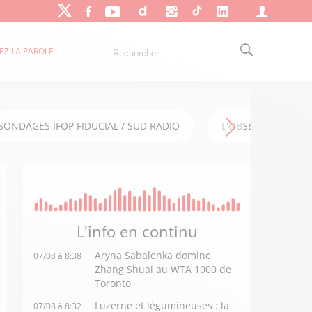
EZ LA PAROLE
SONDAGES IFOP FIDUCIAL / SUD RADIO
L'OBSERVATOIRE FI
L'info en
continu
Aryna Sabalenka domine
07/08 à 8:38
Zhang Shuai au WTA 1000 de
Toronto
Luzerne et légumineuses : la
07/08 à 8:32