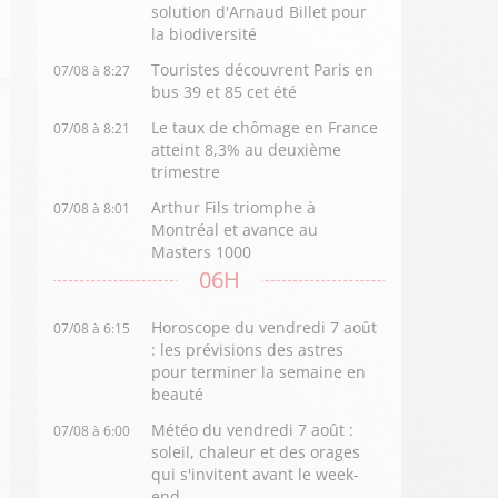
solution d'Arnaud Billet pour
la biodiversité
Touristes découvrent Paris en
07/08 à 8:27
bus 39 et 85 cet été
Le taux de chômage en France
07/08 à 8:21
atteint 8,3% au deuxième
trimestre
Arthur Fils triomphe à
07/08 à 8:01
Montréal et avance au
Masters 1000
06H
Horoscope du vendredi 7 août
07/08 à 6:15
: les prévisions des astres
pour terminer la semaine en
beauté
Météo du vendredi 7 août :
07/08 à 6:00
soleil, chaleur et des orages
qui s'invitent avant le week-
end