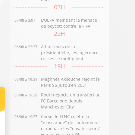
03H
L'UEFA maintient la menace
07/08 à 3:07
de boycott contre la FIFA
22H
A huit mois de la
06/08 à 22:37
présidentielle, les ingérences
russes se multiplient
19H
Maghnès Akliouche rejoint le
06/08 à 19:31
Paris SG jusqu'en 2031
Rodri négocie un transfert au
06/08 à 19:28
FC Barcelone depuis
Manchester City
Corse: le FLNC rejette la
06/08 à 19:27
"mascarade" de l'autonomie
et menace les "envahisseurs"
venant vivre sur l'île