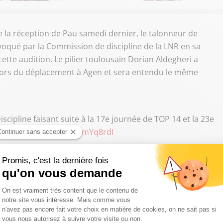
e la réception de Pau samedi dernier, le talonneur de
oqué par la Commission de discipline de la LNR en sa
cette audition. Le pilier toulousain Dorian Aldegheri a
lors du déplacement à Agen et sera entendu le même
scipline faisant suite à la 17e journée de TOP 14 et la 23e
Vlx
pic.twitter.com/KrxmYq8rdI
devoir s'expliquer après un rapport du 4ème et du 5ème
David Auradou pour Mont-de-Marsan. Les représentants du
ertainement pour expliquer le jet d'un projectile par un
 face à Montauban, Mr Ramos.