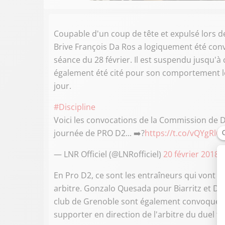
Coupable d'un coup de tête et expulsé lors d
Brive François Da Ros a logiquement été conv
séance du 28 février. Il est suspendu jusqu'à 
également été cité pour son comportement 
jour.
#Discipline
Voici les convocations de la Commission de Di
journée de PRO D2... ➡️?
https://t.co/vQYgRlO
— LNR Officiel (@LNRofficiel)
20 février 2018
En Pro D2, ce sont les entraîneurs qui vont 
arbitre. Gonzalo Quesada pour Biarritz et 
club de Grenoble sont également convoqués c
supporter en direction de l'arbitre du duel